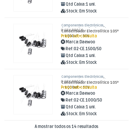
Qtd Caixa:
1 uni.
Stock:
Em Stock
Componentes Electrónicos
,
Condensadores
,
Condensadores
O SEU PREÇO
Condensador Electrolítico 105º
Electrolíticos
Preço sob consulta
– 1500uF – 50V
Marca:
Daewoo
Ref:
02-CE.1500/50
Qtd Caixa:
1 uni.
Stock:
Em Stock
Componentes Electrónicos
,
Condensadores
,
Condensadores
O SEU PREÇO
Condensador Electrolítico 105º
Electrolíticos
Preço sob consulta
– 1000uF – 50V
Marca:
Daewoo
Ref:
02-CE.1000/50
Qtd Caixa:
1 uni.
Stock:
Em Stock
Ordenado por mai
A mostrar todos os 14 resultados