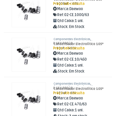
Electrolíticos
Preço sob consulta
– 1000uF – 63V
Marca:
Daewoo
Ref:
02-CE.1000/63
Qtd Caixa:
1 uni.
Stock:
Em Stock
Componentes Electrónicos
,
Condensadores
,
Condensadores
O SEU PREÇO
Condensador Electrolítico 105º
Electrolíticos
Preço sob consulta
– 10uF – 450V
Marca:
Daewoo
Ref:
02-CE.10/450
Qtd Caixa:
1 uni.
Stock:
Em Stock
Componentes Electrónicos
,
Condensadores
,
Condensadores
O SEU PREÇO
Condensador Electrolítico 105º
Electrolíticos
Preço sob consulta
– 470uF – 63V
Marca:
Daewoo
Ref:
02-CE.470/63
Qtd Caixa:
1 uni.