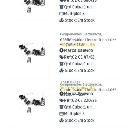
Ref:
02-CE.680/25
Qtd Caixa:
1 uni.
Múltiplos:
5
Stock:
Em Stock
Componentes Electrónicos
,
Condensadores
,
Condensadores
O SEU PREÇO
Condensador Electrolítico 105º
Electrolíticos
Preço sob consulta
– 47uF – 63V
Marca:
Daewoo
Ref:
02-CE.47/63
Qtd Caixa:
1 uni.
Stock:
Em Stock
O SEU PREÇO
Componentes Electrónicos
,
Preço sob consulta
Condensadores
,
Condensadores
Condensador Electrolítico 105º
Electrolíticos
Marca:
Daewoo
– 220uF – 25V
Ref:
02-CE.220/25
Qtd Caixa:
1 uni.
Múltiplos:
5
Stock:
Em Stock