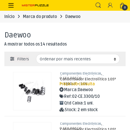
Skip to navigation
Skip to content
Open
0
Início
Marca do produto
Daewoo
Daewoo
Ordenado por mais recentes
A mostrar todos os 14 resultados
Filters
Componentes Electrónicos
,
Condensadores
,
Condensadores
O SEU PREÇO
Condensador Electrolítico 105º
Electrolíticos
Preço sob consulta
– 3300uF – 10V
Marca:
Daewoo
Ref:
02-CE.3300/10
Qtd Caixa:
1 uni.
Stock:
2 em stock
Componentes Electrónicos
,
Condensadores
,
Condensadores
O SEU PREÇO
Condensador Electrolítico 105º