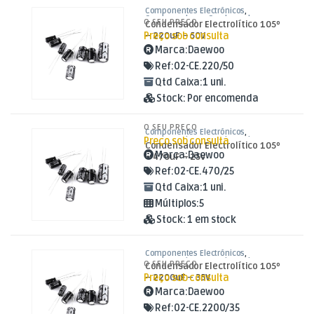
Componentes Electrónicos
,
Condensadores
,
Condensadores
O SEU PREÇO
Condensador Electrolítico 105º
Electrolíticos
Preço sob consulta
– 220uF – 50V
Marca:
Daewoo
Ref:
02-CE.220/50
Qtd Caixa:
1 uni.
Stock:
Por encomenda
O SEU PREÇO
Componentes Electrónicos
,
Preço sob consulta
Condensadores
,
Condensadores
Condensador Electrolítico 105º
Electrolíticos
Marca:
Daewoo
– 470uF – 25V
Ref:
02-CE.470/25
Qtd Caixa:
1 uni.
Múltiplos:
5
Stock:
1 em stock
Componentes Electrónicos
,
Condensadores
,
Condensadores
O SEU PREÇO
Condensador Electrolítico 105º
Electrolíticos
Preço sob consulta
– 2200uF – 35V
Marca:
Daewoo
Ref:
02-CE.2200/35