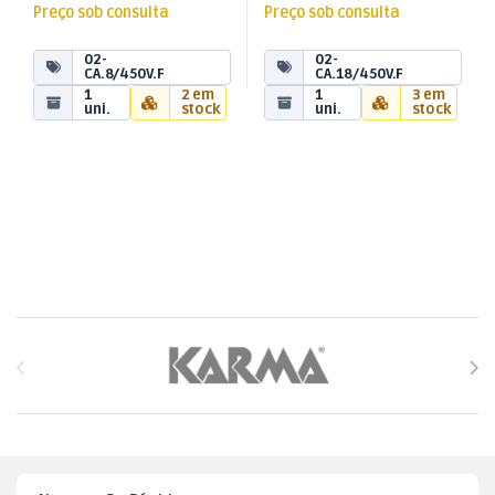
Preço sob consulta
Preço sob consulta
02-
02-
CA.8/450V.F
CA.18/450V.F
1
2 em
1
3 em
uni.
stock
uni.
stock
Brands Carousel