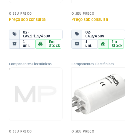
O SEU PREÇO
O SEU PREÇO
Preço sob consulta
Preço sob consulta
02-
02-
CAV.1.1.5/450V
CA.2/450V
1
Em
1
Em
uni.
Stock
uni.
Stock
Componentes Electrónicos
Componentes Electrónicos
,
,
Condensador Arranque 8uF –
Condensador Arranque 18uF
Condensadores
Condensadores
,
,
450V – c/ Fios
– 450V – c/ Fios
Condensadores de Arranque
Condensadores de Arranque
O SEU PREÇO
O SEU PREÇO