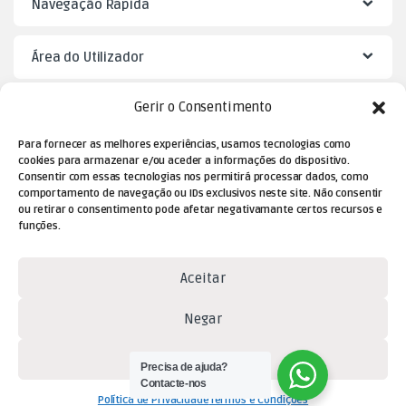
Navegação Rápida
Área do Utilizador
Gerir o Consentimento
Mister Puzzle
Para fornecer as melhores experiências, usamos tecnologias como
cookies para armazenar e/ou aceder a informações do dispositivo.
Consentir com essas tecnologias nos permitirá processar dados, como
comportamento de navegação ou IDs exclusivos neste site. Não consentir
ou retirar o consentimento pode afetar negativamante certos recursos e
funções.
Aceitar
Dúvidas? Contacte-nos!
Negar
(+351) 229 477 080
Ver preferências
(chamada para a rede fixa
Precisa de ajuda?
Contacte-nos
nacional)
Política de Privacidade
Termos e Condições