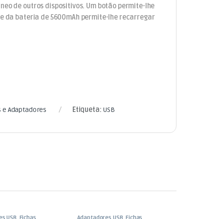
neo de outros dispositivos. Um botão permite-lhe
ade da bateria de 5600mAh permite-lhe recarregar
s e Adaptadores
Etiqueta:
USB
es USB
,
Fichas,
Adaptadores USB
,
Fichas,