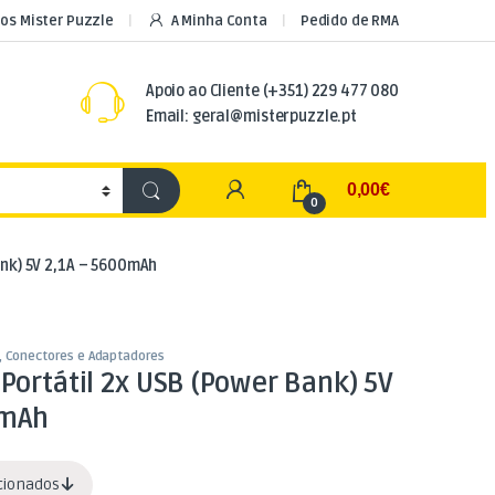
os Mister Puzzle
A Minha Conta
Pedido de RMA
Apoio ao Cliente
(+351) 229 477 080
Email: geral@misterpuzzle.pt
My Account
0,00
€
0
ank) 5V 2,1A – 5600mAh
, Conectores e Adaptadores
Portátil 2x USB (Power Bank) 5V
0mAh
acionados