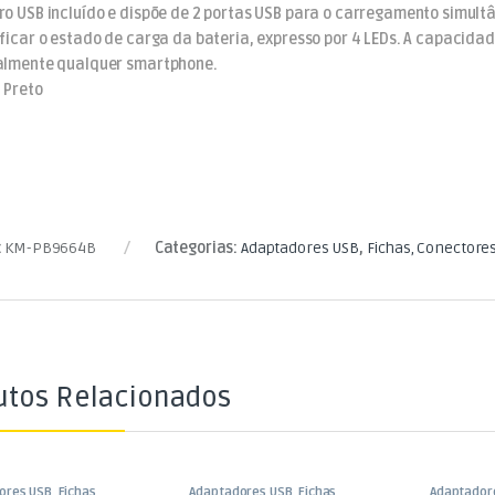
ro USB incluído e dispõe de 2 portas USB para o carregamento simultâ
ificar o estado de carga da bateria, expresso por 4 LEDs. A capacid
almente qualquer smartphone.
: Preto
:
KM-PB9664B
Categorias:
Adaptadores USB
,
Fichas, Conectore
utos Relacionados
ores USB
,
Fichas,
Adaptadores USB
,
Fichas,
Adaptador