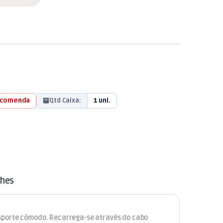
ncomenda
Qtd Caixa:
1 uni.
lhes
nsporte cómodo. Recarrega-se através do cabo