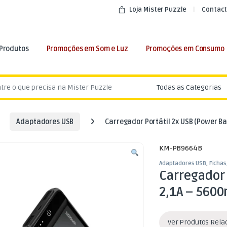
Loja Mister Puzzle
Contact
 Produtos
Promoções em Som e Luz
Promoções em Consumo
:
Adaptadores USB
Carregador Portátil 2x USB (Power B
KM-PB9664B
Adaptadores USB
,
Fichas
Carregador 
2,1A – 560
Ver Produtos Rel