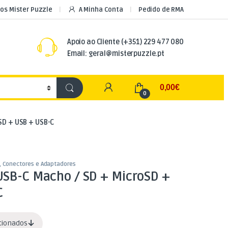
os Mister Puzzle
A Minha Conta
Pedido de RMA
Apoio ao Cliente
(+351) 229 477 080
Email: geral@misterpuzzle.pt
My Account
0,00
€
0
SD + USB + USB-C
, Conectores e Adaptadores
USB-C Macho / SD + MicroSD +
C
acionados