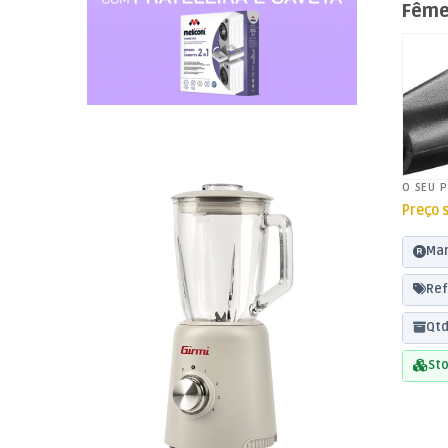
Fême
ST
O SEU 
Preço 
Mar
Ref
Qtd
Sto