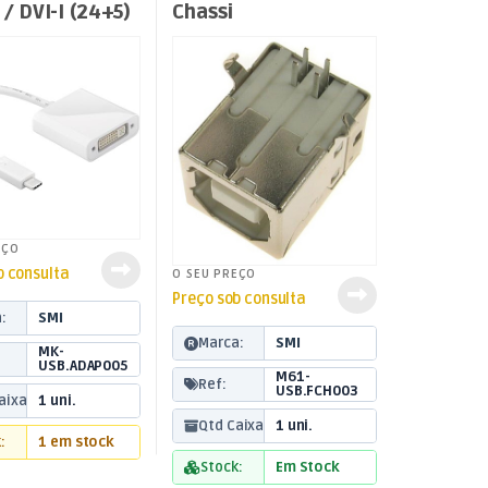
/ DVI-I (24+5)
Chassi
 – 20cm
EÇO
b consulta
O SEU PREÇO
Preço sob consulta
:
SMI
Marca:
SMI
MK-
USB.ADAP005
M61-
Ref:
USB.FCH003
aixa:
1 uni.
Qtd Caixa:
1 uni.
:
1 em stock
Stock:
Em Stock