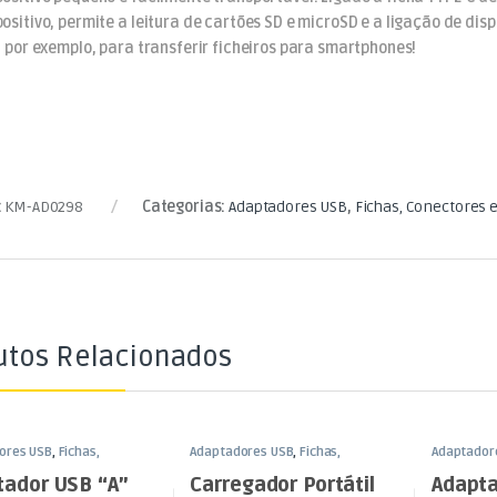
positivo, permite a leitura de cartões SD e microSD e a ligação de dis
l, por exemplo, para transferir ficheiros para smartphones!
:
KM-AD0298
Categorias:
Adaptadores USB
,
Fichas, Conectores 
utos Relacionados
ores USB
,
Fichas,
Adaptadores USB
,
Fichas,
Adaptador
res e Adaptadores
Conectores e Adaptadores
Conectore
tador USB “A”
Carregador Portátil
Adapta