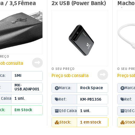
a / 3,5 Fêmea
2x USB (Power Bank)
Macho 
5V 2,1A – 10000mAh
Fêmea
PREÇO
sob consulta
O SEU PREÇO
O SEU PR
Preço sob consulta
Preço so
ca:
SMI
MK-
:
Marca:
Rock Space
Marca
USB.ADAP001
 Caixa:
1 uni.
Ref:
KM-PB1356
Ref:
ck:
Em Stock
Qtd Caixa:
1 uni.
Qtd C
Stock:
1 em stock
Stock