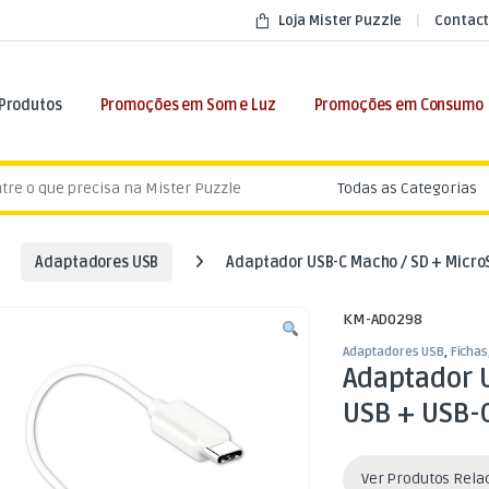
Loja Mister Puzzle
Contact
 Produtos
Promoções em Som e Luz
Promoções em Consumo
:
Adaptadores USB
Adaptador USB-C Macho / SD + Micro
KM-AD0298
Adaptadores USB
,
Fichas
Adaptador 
USB + USB-
Ver Produtos Rel