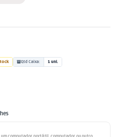
stock
Qtd Caixa:
1 uni.
lhes
de um computador portátil, computador ou outro