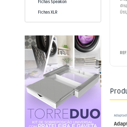
Fichas Speakon
dis
Úti
Fichas XLR
REF
Prod
Adaptad
Conecto
Adap