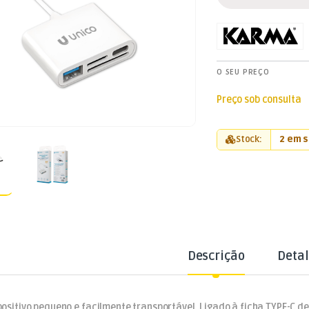
O SEU PREÇO
Preço sob consulta
Stock:
2 em 
Descrição
Deta
positivo pequeno e facilmente transportável. Ligado à ficha TYPE-C 