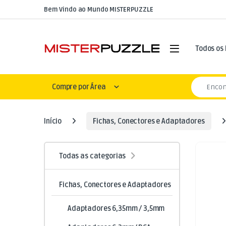
Skip to navigation
Skip to content
Bem Vindo ao Mundo MISTERPUZZLE
Open
Todos os
Search for
Compre por Área
Início
Fichas, Conectores e Adaptadores
Todas as categorias
Fichas, Conectores e Adaptadores
Adaptadores 6,35mm / 3,5mm