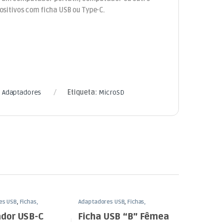
positivos com ficha USB ou Type-C.
e Adaptadores
Etiqueta:
MicroSD
es USB
,
Fichas,
Adaptadores USB
,
Fichas,
s e Adaptadores
Conectores e Adaptadores
dor USB-C
Ficha USB “B” Fêmea