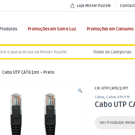
Loja Mister Puzzle
Contact
 Produtos
Promoções em Som e Luz
Promoções em Consumo
:
Cabo UTP CAT6 1mt – Preto
CR-UTP.CAT6.1/PT
Cabos
,
Cabos UTP/FTP
Cabo UTP C
Ver Produtos Rel