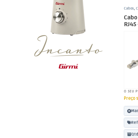
Cabos
,
C
Cabo
RJ45
5m
O SEU 
Preço 
Mar
Ref
Qtd