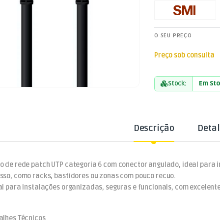
O SEU PREÇO
Preço sob consulta
Stock:
Em St
Descrição
Deta
o de rede patch UTP categoria 6 com conector angulado, ideal para i
sso, como racks, bastidores ou zonas com pouco recuo.
al para instalações organizadas, seguras e funcionais, com excelen
alhes Técnicos