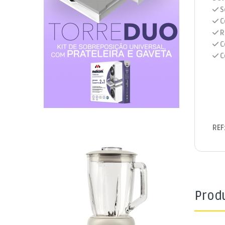
S
C
R
C
C
REF
Prod