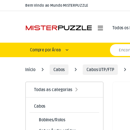
Skip to navigation
Skip to content
Bem Vindo ao Mundo MISTERPUZZLE
Open
Todos os
Search for
Compre por Área
Início
Cabos
Cabos UTP/FTP
Todas as categorias
Cabos
Bobines/Rolos