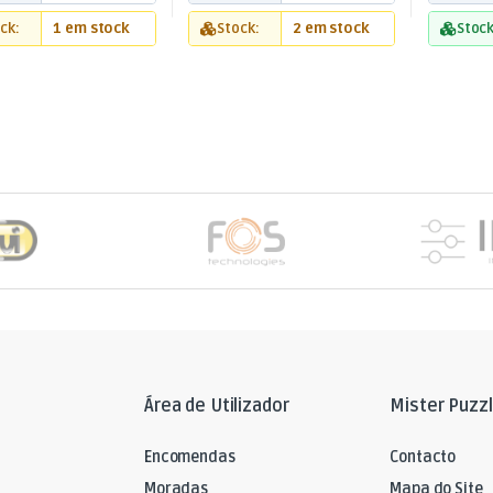
ck:
1 em stock
Stock:
2 em stock
Stock
Área de Utilizador
Mister Puzz
Encomendas
Contacto
Moradas
Mapa do Site