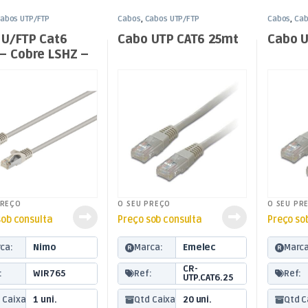
abos UTP/FTP
Cabos
,
Cabos UTP/FTP
Cabos
,
Cab
 U/FTP Cat6
Cabo UTP CAT6 25mt
Cabo 
 – Cobre LSHZ –
PREÇO
O SEU PREÇO
O SEU PR
sob consulta
Preço sob consulta
Preço so
ca:
Nimo
Marca:
Emelec
Marca
CR-
:
WIR765
Ref:
Ref:
UTP.CAT6.25
 Caixa:
1 uni.
Qtd Caixa:
20 uni.
Qtd C