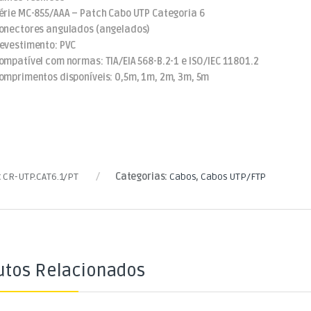
érie MC-855/AAA – Patch Cabo UTP Categoria 6
onectores angulados (angelados)
evestimento: PVC
ompatível com normas: TIA/EIA 568-B.2-1 e ISO/IEC 11801.2
omprimentos disponíveis: 0,5m, 1m, 2m, 3m, 5m
:
CR-UTP.CAT6.1/PT
Categorias:
Cabos
,
Cabos UTP/FTP
utos Relacionados