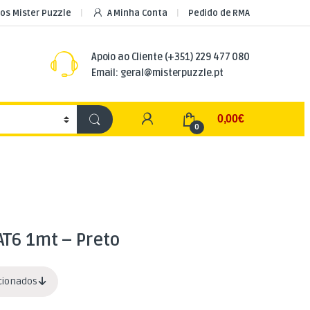
os Mister Puzzle
A Minha Conta
Pedido de RMA
Apoio ao Cliente
(+351) 229 477 080
Email: geral@misterpuzzle.pt
My Account
0,00
€
0
AT6 1mt – Preto
acionados