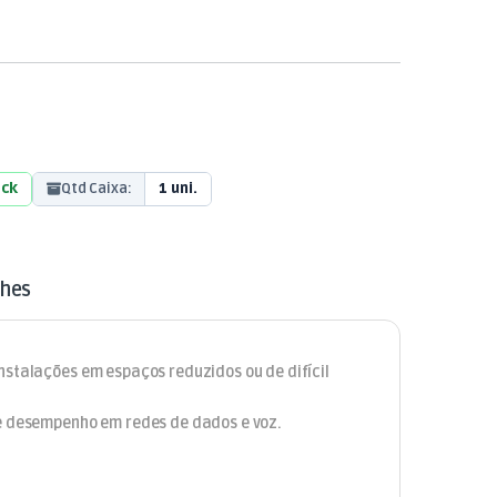
ock
Qtd Caixa:
1 uni.
lhes
nstalações em espaços reduzidos ou de difícil
te desempenho em redes de dados e voz.