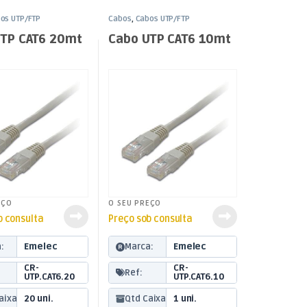
os UTP/FTP
Cabos
,
Cabos UTP/FTP
UTP CAT6 20mt
Cabo UTP CAT6 10mt
EÇO
O SEU PREÇO
b consulta
Preço sob consulta
:
Emelec
Marca:
Emelec
CR-
CR-
Ref:
UTP.CAT6.20
UTP.CAT6.10
aixa:
20 uni.
Qtd Caixa:
1 uni.