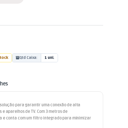
stock
Qtd Caixa:
1 uni.
lhes
 solução para garantir uma conexão de alta
s e aparelhos de TV. Com 3 metros de
a e conta com um filtro integrado para minimizar