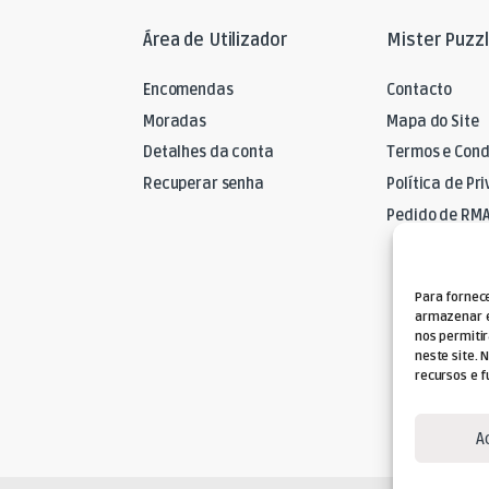
Área de Utilizador
Mister Puzz
Encomendas
Contacto
Moradas
Mapa do Site
Detalhes da conta
Termos e Cond
Recuperar senha
Política de Pr
Pedido de RM
Para fornec
armazenar e
nos permiti
neste site. 
recursos e f
A