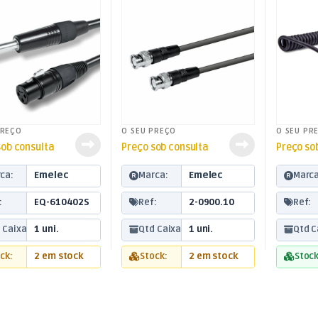
PREÇO
O SEU PREÇO
O SEU PR
sob consulta
Preço sob consulta
Preço so
ca:
Emelec
Marca:
Emelec
Marca
:
EQ-610402S
Ref:
2-0900.10
Ref:
 Caixa:
1 uni.
Qtd Caixa:
1 uni.
Qtd C
ck:
2 em stock
Stock:
2 em stock
Stock