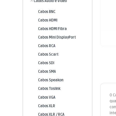
Cabos Áudio e Vídeo
Cabos BNC
Cabos HDMI
Cabos HDMI Fibra
Cabos Mini DisplayPort
Cabos RCA
Cabos Scart
Cabos SDI
Cabos SMA
Cabos Speakon
Cabos Toslink
O C
Cabos VGA
qua
Cabos XLR
com
int
Cabos XLR / RCA