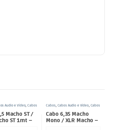
os Áudio e Vídeo
,
Cabos
Cabos
,
Cabos Áudio e Vídeo
,
Cabos
m
XLR / Jack 6,35mm
,5 Macho ST /
Cabo 6,35 Macho
cho ST 1mt –
Mono / XLR Macho –
2mt