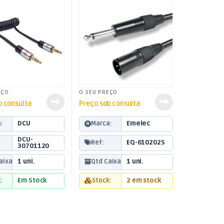
EÇO
O SEU PREÇO
b consulta
Preço sob consulta
:
DCU
Marca:
Emelec
DCU-
Ref:
EQ-610202S
30701120
aixa:
1 uni.
Qtd Caixa:
1 uni.
:
Em Stock
Stock:
2 em stock