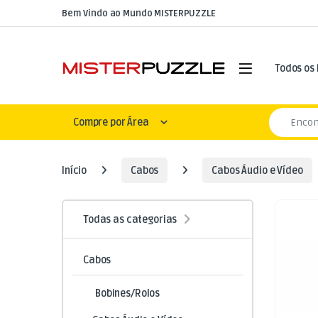
Skip to navigation
Skip to content
Bem Vindo ao Mundo MISTERPUZZLE
Open
Todos os
Search for
Compre por Área
Início
Cabos
Cabos Áudio e Vídeo
Todas as categorias
Cabos
Bobines/Rolos