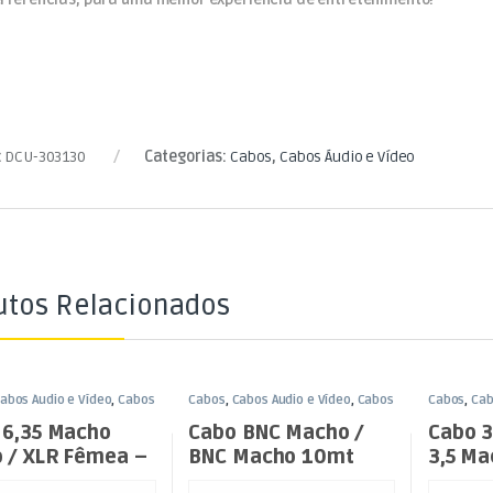
:
DCU-303130
Categorias:
Cabos
,
Cabos Áudio e Vídeo
utos Relacionados
abos Áudio e Vídeo
,
Cabos
Cabos
,
Cabos Áudio e Vídeo
,
Cabos
Cabos
,
Cab
ack 6,35mm
BNC
Jack 3,5m
 6,35 Macho
Cabo BNC Macho /
Cabo 3
 / XLR Fêmea –
BNC Macho 10mt
3,5 Ma
Espiral