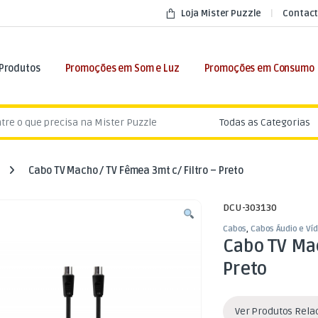
Loja Mister Puzzle
Contact
 Produtos
Promoções em Som e Luz
Promoções em Consumo
:
Cabo TV Macho / TV Fêmea 3mt c/ Filtro – Preto
DCU-303130
Cabos
,
Cabos Áudio e Ví
Cabo TV Mac
Preto
Ver Produtos Rel