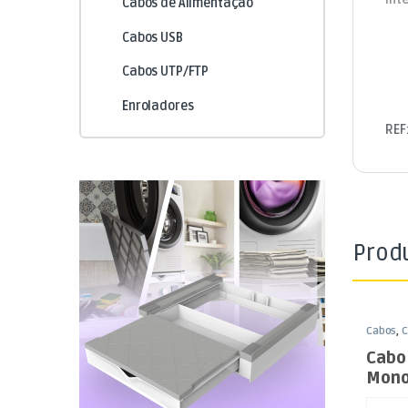
Cabos de Alimentação
Cabos USB
Cabos UTP/FTP
Enroladores
REF
Prod
Cabos
,
C
XLR / J
Cabo
Mono
2mt