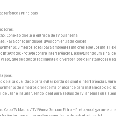
acterísticas Principais:
ectores:
ho: Conexão direta à entrada de TV ou antena.
ea: Para conectar dispositivos com entrada coaxial.
primento: 3 metros, ideal para ambientes maiores e setups mais flexí
tro Integrado: Protege contra interferências, assegurando um sinal de
: Preto, que se adapta facilmente a diversos tipos de instalações e 
tagens:
tro de alta qualidade para evitar perda de sinal e interferências, g
primento de 3 metros oferece maior alcance para instalação de disp
il de usar e instalar, sendo ideal para setups de TV, antenas ou siste
 o Cabo TV Macho / TV Fêmea 3m com Filtro – Preto, você garante uma
erferências, para uma melhor experiência de entretenimento!