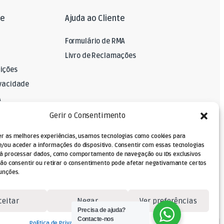
le
Ajuda ao Cliente
Formulário de RMA
Livro de Reclamações
ições
ivacidade
A
Gerir o Consentimento
er as melhores experiências, usamos tecnologias como cookies para
/ou aceder a informações do dispositivo. Consentir com essas tecnologias
rá processar dados, como comportamento de navegação ou IDs exclusivos
Não consentir ou retirar o consentimento pode afetar negativamante certos
unções.
ceitar
Negar
Ver preferências
Precisa de ajuda?
Contacte-nos
Política de Privacidade
Termos e Condições