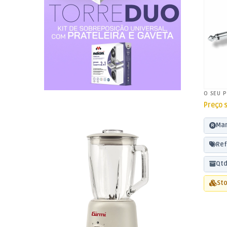
O SEU 
Preço 
Mar
Ref
Qtd
Sto