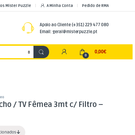
os Mister Puzzle
A Minha Conta
Pedido de RMA
Apoio ao Cliente
(+351) 229 477 080
Email: geral@misterpuzzle.pt
My Account
0,00
€
0
deo
ho / TV Fêmea 3mt c/ Filtro –
acionados