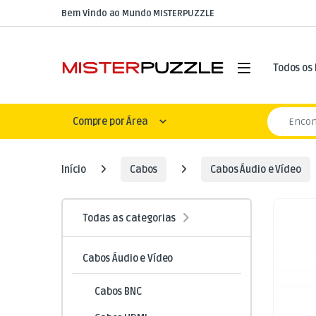
Skip to navigation
Skip to content
Bem Vindo ao Mundo MISTERPUZZLE
Open
Todos os
Search for
Compre por Área
Início
Cabos
Cabos Áudio e Vídeo
Todas as categorias
Cabos Áudio e Vídeo
Cabos BNC