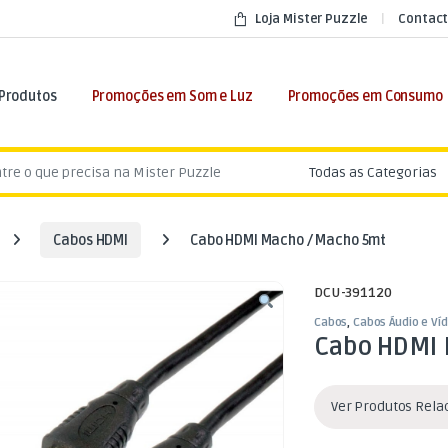
Loja Mister Puzzle
Contact
 Produtos
Promoções em Som e Luz
Promoções em Consumo
:
Cabos HDMI
Cabo HDMI Macho / Macho 5mt
DCU-391120
Cabos
,
Cabos Áudio e Ví
Cabo HDMI 
Ver Produtos Rel