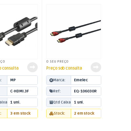
EÇO
O SEU PREÇO
b consulta
Preço sob consulta
:
MP
Marca:
Emelec
C-HDMI.3F
Ref:
EQ-106030R
aixa:
1 uni.
Qtd Caixa:
1 uni.
:
3 em stock
Stock:
2 em stock