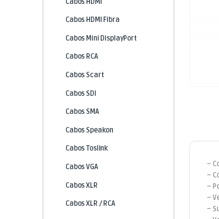
Cabos HDMI
Cabos HDMI Fibra
Cabos Mini DisplayPort
Cabos RCA
Cabos Scart
Cabos SDI
Cabos SMA
Cabos Speakon
Cabos Toslink
– C
Cabos VGA
– C
Cabos XLR
– P
– V
Cabos XLR / RCA
– S