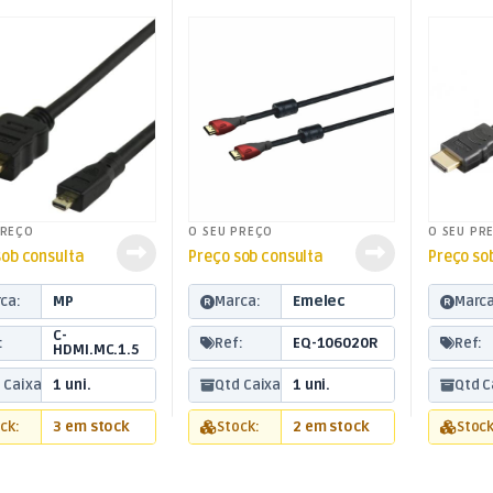
t
PREÇO
O SEU PREÇO
O SEU PR
sob consulta
Preço sob consulta
Preço so
ca:
MP
Marca:
Emelec
Marca
C-
:
Ref:
EQ-106020R
Ref:
HDMI.MC.1.5
 Caixa:
1 uni.
Qtd Caixa:
1 uni.
Qtd C
ck:
3 em stock
Stock:
2 em stock
Stock