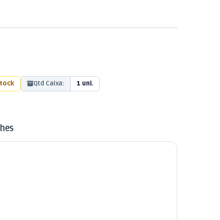
stock
Qtd Caixa:
1 uni.
lhes