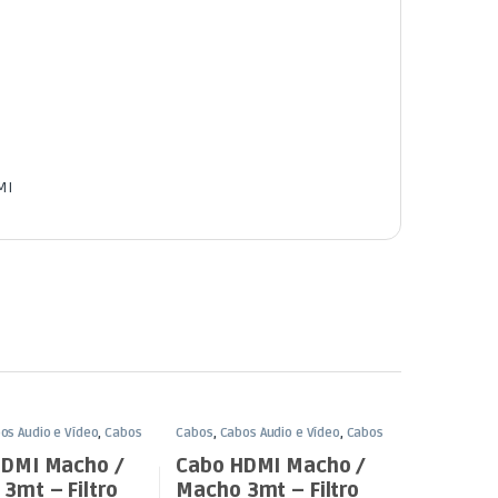
MI
os Áudio e Vídeo
,
Cabos
Cabos
,
Cabos Áudio e Vídeo
,
Cabos
HDMI
HDMI Macho /
Cabo HDMI Macho /
3mt – Filtro
Macho 3mt – Filtro