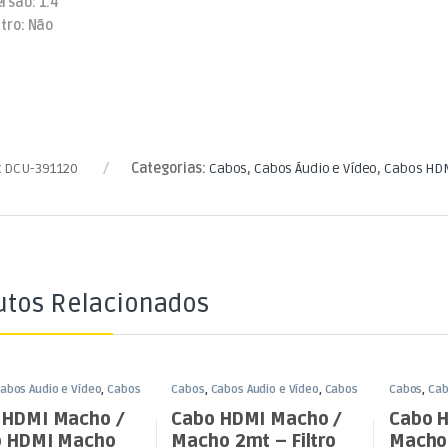
ersão: 1.4
ltro: Não
:
DCU-391120
Categorias:
Cabos
,
Cabos Áudio e Vídeo
,
Cabos HD
utos Relacionados
abos Áudio e Vídeo
,
Cabos
Cabos
,
Cabos Áudio e Vídeo
,
Cabos
Cabos
,
Cab
HDMI
HDMI
 HDMI Macho /
Cabo HDMI Macho /
Cabo 
o HDMI Macho
Macho 2mt – Filtro
Macho 