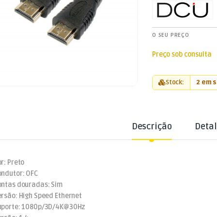
O SEU PREÇO
Preço sob consulta
Stock:
2 em 
Descrição
Deta
or: Preto
ondutor: OFC
ontas douradas: Sim
ersão: High Speed Ethernet
uporte: 1080p/3D/4K@30Hz