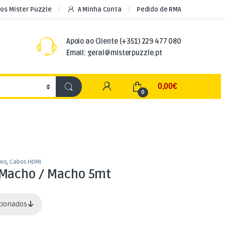
os Mister Puzzle
A Minha Conta
Pedido de RMA
Apoio ao Cliente
(+351) 229 477 080
Email: geral@misterpuzzle.pt
My Account
0,00
€
0
deo
,
Cabos HDMI
Macho / Macho 5mt
acionados