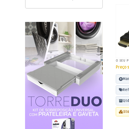
1,5m
O SEU 
Preço 
Mar
Ref
Qtd
Sto