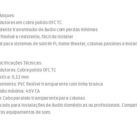
taques:
dutores em cobre polido OFC TC
elente transmissão de áudio com perdas mínimas
flexível e resistente, fácil de instalar
al para sistemas de som Hi-Fi, home theater, colunas passivas e insta
ecificações Técnicas:
dutores: Cobre polido OFC TC
ástica: 0,12 mm
lamiento: PVC flexível transparente com linha branca
são máxima: 49 V CA
o: Cabo paralelo transparente para colunas
icado para instalações de áudio domésticas ou profissionais. Compatí
ros equipamentos de som.