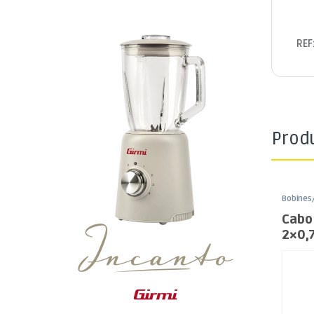
REF
Prod
Bobines
Coluna 
Cabo
2×0,
Pret
100m