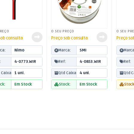
PREÇO
O SEU PREÇO
O SEU PR
sob consulta
Preço sob consulta
Preço so
ca:
Nimo
Marca:
SMI
Marca
:
4-0773.WIR
Ref:
4-0853.WIR
Ref:
 Caixa:
1 uni.
Qtd Caixa:
4 uni.
Qtd C
ck:
Em Stock
Stock:
Em Stock
Stock