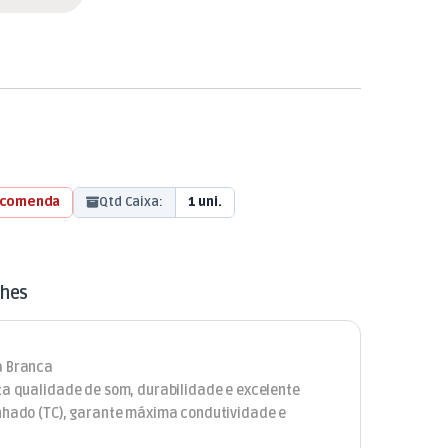
ncomenda
Qtd Caixa:
1 uni.
lhes
a Branca
ta qualidade de som, durabilidade e excelente
anhado (TC), garante máxima condutividade e