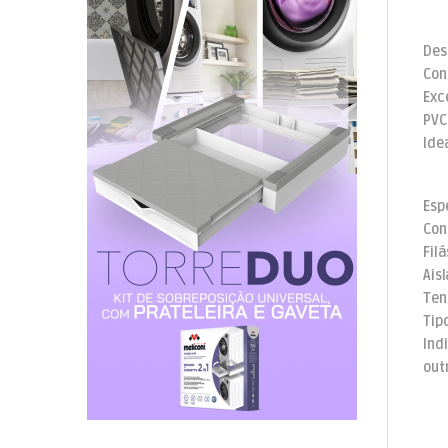
Des
Con
Exc
PVC 
Ide
Esp
Con
Fil
Ais
Ten
Tip
Ind
out