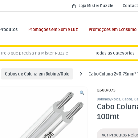
Loja Mister Puzzle
Contact
 Produtos
Promoções em Som e Luz
Promoções em Consumo
:
Cabos de Coluna em Bobine/Rolo
Cabo Coluna 2×0,75mm²
Q600/075
Bobines/Rolos
,
Cabos
,
Ca
Cabo Colun
100mt
Ver Produtos Rel