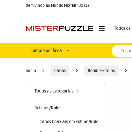
Skip to navigation
Skip to content
Bem Vindo ao Mundo MISTERPUZZLE
Open
Todos os
Search for
Compre por Área
Início
Cabos
Bobines/Rolos
Todas as categorias
Bobines/Rolos
Cabos Coaxiais em Bobine/Rolo