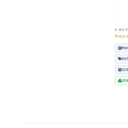
O SEU 
Preço 
Mar
Ref
Qtd
Sto