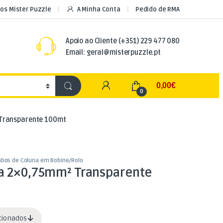
os Mister Puzzle
A Minha Conta
Pedido de RMA
Apoio ao Cliente
(+351) 229 477 080
Email: geral@misterpuzzle.pt
My Account
0,00
€
0
 Transparente 100mt
bos de Coluna em Bobine/Rolo
a 2×0,75mm² Transparente
acionados