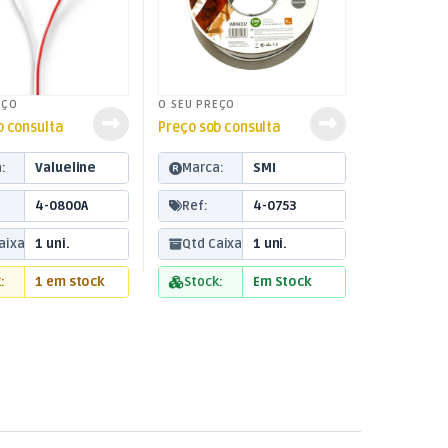
EÇO
O SEU PREÇO
b consulta
Preço sob consulta
:
Valueline
Marca:
SMI
4-0800A
Ref:
4-0753
aixa:
1 uni.
Qtd Caixa:
1 uni.
:
1 em stock
Stock:
Em Stock