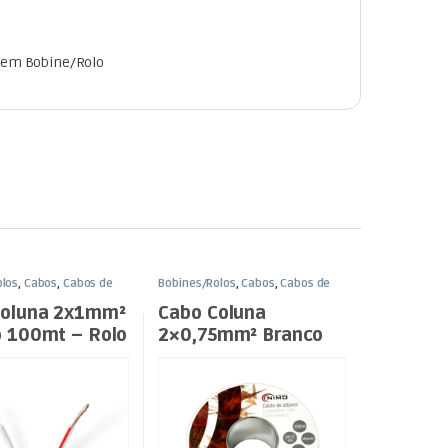
 em Bobine/Rolo
olos
,
Cabos
,
Cabos de
Bobines/Rolos
,
Cabos
,
Cabos de
 Bobine/Rolo
Coluna em Bobine/Rolo
Coluna 2x1mm²
Cabo Coluna
 100mt – Rolo
2×0,75mm² Branco
100mt – Bobine