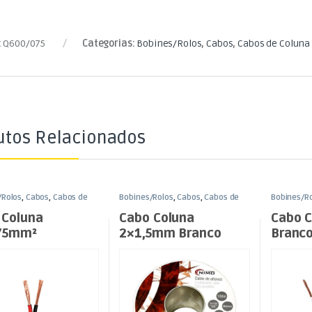
:
Q600/075
Categorias:
Bobines/Rolos
,
Cabos
,
Cabos de Coluna
utos Relacionados
/Rolos
,
Cabos
,
Cabos de
Bobines/Rolos
,
Cabos
,
Cabos de
Bobines/R
em Bobine/Rolo
Coluna em Bobine/Rolo
Coluna em
 Coluna
Cabo Coluna
Cabo 
75mm²
2×1,5mm Branco
Branco
o/Vermelho
100mt – Bobine
t – Bobine