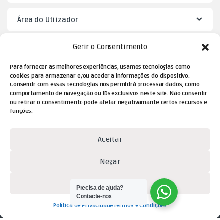
Área do Utilizador
Gerir o Consentimento
Mister Puzzle
Para fornecer as melhores experiências, usamos tecnologias como
cookies para armazenar e/ou aceder a informações do dispositivo.
Consentir com essas tecnologias nos permitirá processar dados, como
comportamento de navegação ou IDs exclusivos neste site. Não consentir
ou retirar o consentimento pode afetar negativamante certos recursos e
funções.
Aceitar
Dúvidas? Contacte-nos!
Negar
(+351) 229 477 080
Ver preferências
(chamada para a rede fixa
Precisa de ajuda?
Contacte-nos
nacional)
Política de Privacidade
Termos e Condições