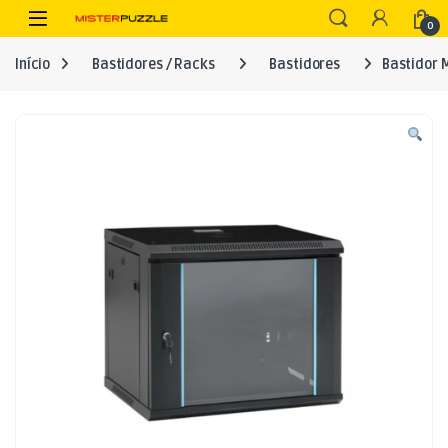
Skip to navigation
Skip to content
Open
0
Início
Bastidores / Racks
Bastidores
Bastidor 