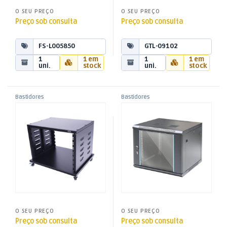
O SEU PREÇO
O SEU PREÇO
Preço sob consulta
Preço sob consulta
FS-L005850
GTL-09102
1
1 em
1
1 em
uni.
stock
uni.
stock
Bastidores
Bastidores
,
,
Rack 19″ c/ Rodas 8U
Bastidor Mural 19″ 9U
Bastidores / Racks
Bastidores / Racks
(600x600x500mm)
O SEU PREÇO
O SEU PREÇO
Preço sob consulta
Preço sob consulta