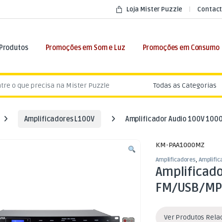
Loja Mister Puzzle
Contact
 Produtos
Promoções em Som e Luz
Promoções em Consumo
:
Amplificadores L100V
Amplificador Audio 100V 100
KM-PAA1000MZ
Amplificadores
,
Amplific
Amplificad
FM/USB/MP3
Ver Produtos Rel