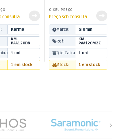
EÇO
O SEU PREÇO
b consulta
Preço sob consulta
:
Karma
Marca:
Glemm
KM-
KM-
Ref:
PAA120DB
PAA120M2Z
aixa:
1 uni.
Qtd Caixa:
1 uni.
:
1 em stock
Stock:
1 em stock