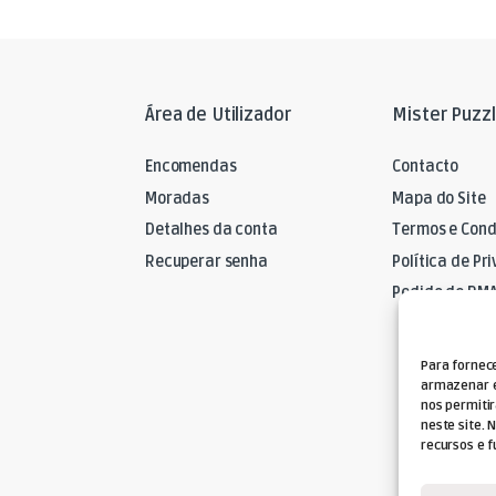
Área de Utilizador
Mister Puzz
Encomendas
Contacto
Moradas
Mapa do Site
Detalhes da conta
Termos e Cond
Recuperar senha
Política de Pr
Pedido de RM
Para fornec
armazenar e
nos permiti
neste site. 
recursos e f