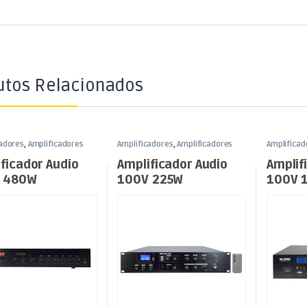
utos Relacionados
cadores
,
Amplificadores
Amplificadores
,
Amplificadores
Amplificad
om e Luz
L100V
,
Som e Luz
L100V
,
Som
ficador Audio
Amplificador Audio
Amplif
 480W
100V 225W
100V 
SB/MP3 – 3
FM/USB/MP3 – 3
DAB/F
s
Zonas