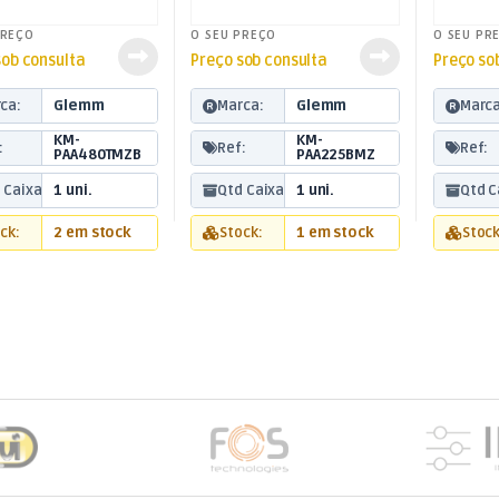
PREÇO
O SEU PREÇO
O SEU PR
sob consulta
Preço sob consulta
Preço so
ca:
Glemm
Marca:
Glemm
Marca
KM-
KM-
:
Ref:
Ref:
PAA480TMZB
PAA225BMZ
 Caixa:
1 uni.
Qtd Caixa:
1 uni.
Qtd C
ck:
2 em stock
Stock:
1 em stock
Stock