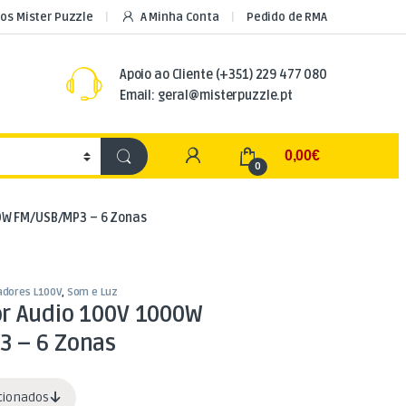
os Mister Puzzle
A Minha Conta
Pedido de RMA
Apoio ao Cliente
(+351) 229 477 080
Email: geral@misterpuzzle.pt
My Account
0,00
€
0
0W FM/USB/MP3 – 6 Zonas
adores L100V
,
Som e Luz
or Audio 100V 1000W
 – 6 Zonas
acionados