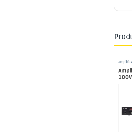
Prod
Amplifi
L100V
,
S
Ampli
100V
FM/U
Zona