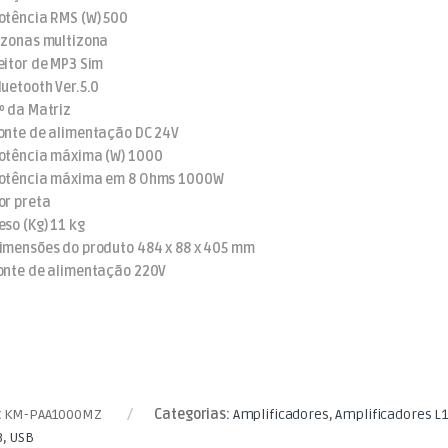
otência RMS (W) 500
 zonas multizona
eitor de MP3 Sim
luetooth Ver.5.0
º da Matriz
onte de alimentação DC 24V
otência máxima (W) 1000
otência máxima em 8 Ohms 1000W
or preta
so (Kg) 11 kg
imensões do produto 484 x 88 x 405 mm
onte de alimentação 220V
:
KM-PAA1000MZ
Categorias:
Amplificadores
,
Amplificadores L
3
,
USB