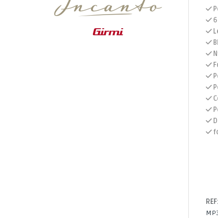
P
6
L
B
N
F
P
P
C
Pe
D
f
REF
MP