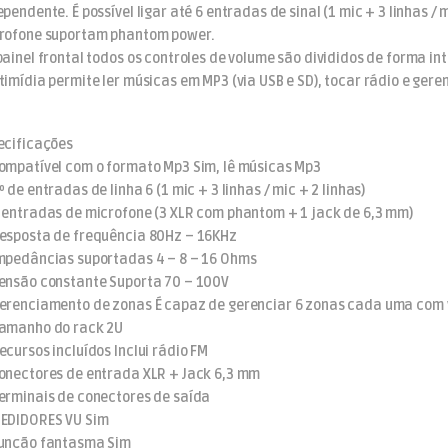
ependente. É possível ligar até 6 entradas de sinal (1 mic + 3 linhas /
rofone suportam phantom power.
painel frontal todos os controles de volume são divididos de forma in
timídia permite ler músicas em MP3 (via USB e SD), tocar rádio e gere
ecificações
ompatível com o formato Mp3 Sim, lê músicas Mp3
 de entradas de linha 6 (1 mic + 3 linhas / mic + 2 linhas)
 entradas de microfone (3 XLR com phantom + 1 jack de 6,3 mm)
esposta de frequência 80Hz – 16KHz
mpedâncias suportadas 4 – 8 – 16 Ohms
ensão constante Suporta 70 – 100V
erenciamento de zonas É capaz de gerenciar 6 zonas cada uma com
amanho do rack 2U
cursos incluídos Inclui rádio FM
onectores de entrada XLR + Jack 6,3 mm
erminais de conectores de saída
EDIDORES VU Sim
unção fantasma Sim