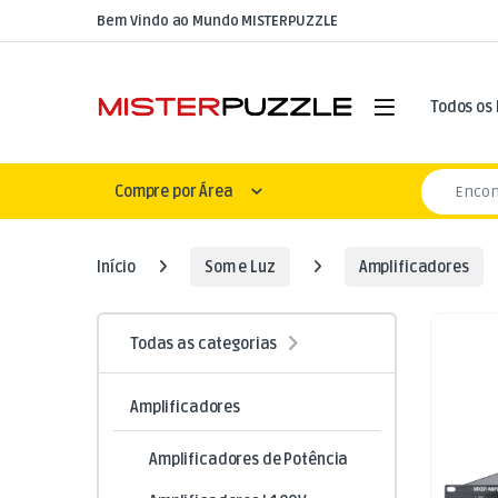
Skip to navigation
Skip to content
Bem Vindo ao Mundo MISTERPUZZLE
Open
Todos os
Search for
Compre por Área
Início
Som e Luz
Amplificadores
Todas as categorias
Amplificadores
Amplificadores de Potência