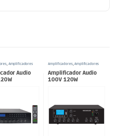
ores
,
Amplificadores
Amplificadores
,
Amplificadores
 e Luz
L100V
,
Som e Luz
icador Audio
Amplificador Audio
120W
100V 120W
M/USB/MP3
FM/USB/MP3 – 2
Zonas