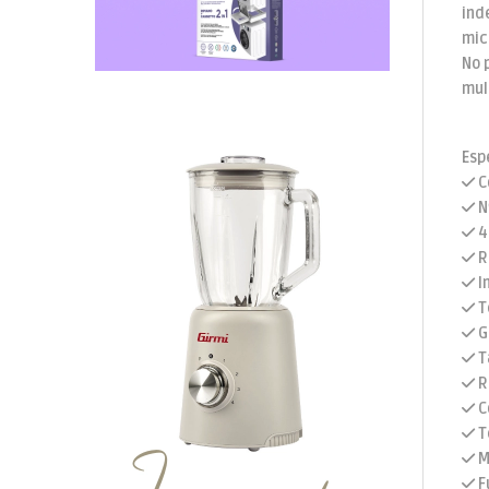
ind
mic
No 
mul
Esp
C
Nº
4
R
I
T
G
T
Re
C
T
M
F