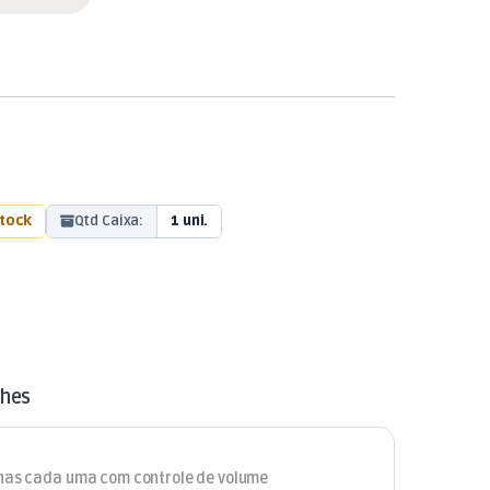
stock
Qtd Caixa:
1 uni.
lhes
zonas cada uma com controle de volume