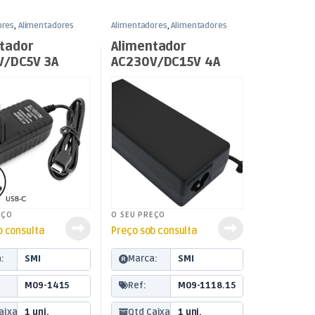
ores
,
Alimentadores
Alimentadores
,
Alimentadores
gia
Fixos
,
Energia
tador
Alimentador
V/DC5V 3A
AC230V/DC15V 4A
60W – Ficha 2,5
EÇO
O SEU PREÇO
b consulta
Preço sob consulta
:
SMI
Marca:
SMI
M09-1415
Ref:
M09-1118.15
aixa:
1 uni.
Qtd Caixa:
1 uni.