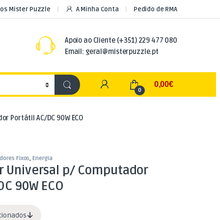
os Mister Puzzle
A Minha Conta
Pedido de RMA
Apoio ao Cliente
(+351) 229 477 080
Email: geral@misterpuzzle.pt
My Account
0,00
€
0
or Portátil AC/DC 90W ECO
dores Fixos
,
Energia
r Universal p/ Computador
/DC 90W ECO
acionados