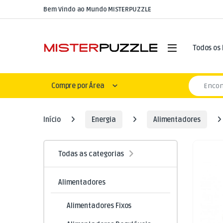
Skip to navigation
Skip to content
Bem Vindo ao Mundo MISTERPUZZLE
Open
Todos os
Search for
Compre por Área
Início
Energia
Alimentadores
Todas as categorias
Alimentadores
Alimentadores Fixos