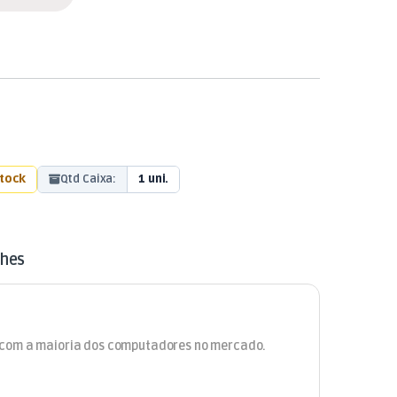
stock
Qtd Caixa:
1 uni.
lhes
s com a maioria dos computadores no mercado.