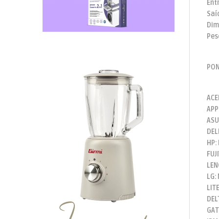
Ent
Saíd
Dim
Pes
PON
ACE
APP
ASU
DEL
HP:
FUJ
LEN
LG:
LIT
DEL
GAT