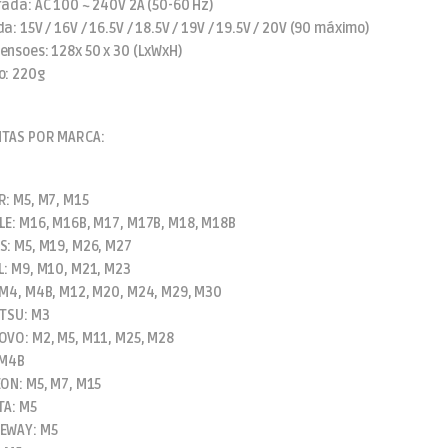
rada: AC 100 ~ 240V 2A (50-60 Hz)
a: 15V / 16V / 16.5V / 18.5V / 19V / 19.5V / 20V (90 máximo)
ensoes: 128x 50 x 30 (LxWxH)
o: 220g
TAS POR MARCA:
R: M5, M7, M15
LE: M16, M16B, M17, M17B, M18, M18B
S: M5, M19, M26, M27
L: M9, M10, M21, M23
 M4, M4B, M12, M20, M24, M29, M30
ITSU: M3
OVO: M2, M5, M11, M25, M28
 M4B
EON: M5, M7, M15
TA: M5
EWAY: M5