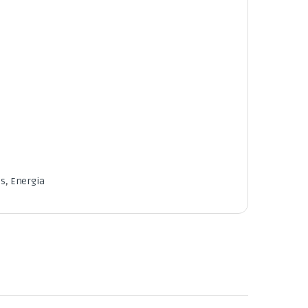
os
,
Energia