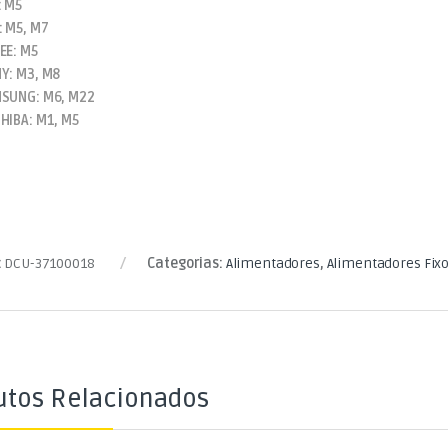
: M5
: M5, M7
EE: M5
Y: M3, M8
SUNG: M6, M22
HIBA: M1, M5
:
DCU-37100018
Categorias:
Alimentadores
,
Alimentadores Fix
utos Relacionados