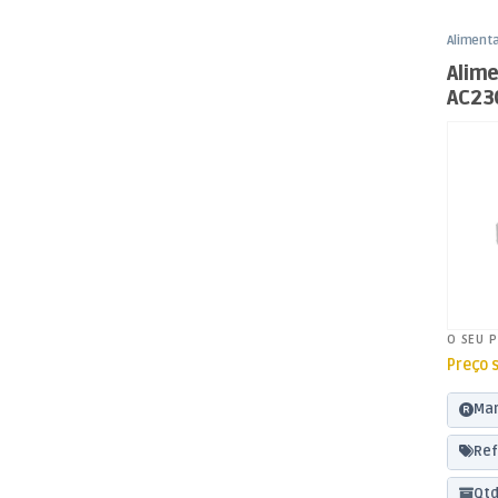
Aliment
Fixos
,
En
Alim
AC23
20W
O SEU 
Preço 
Mar
Ref
Qtd