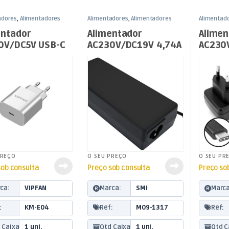
adores
,
Alimentadores
Alimentadores
,
Alimentadores
Alimentad
ergia
Fixos
,
Energia
Fixos
,
Ener
entador
Alimentador
Alimen
0V/DC5V USB-C
AC230V/DC19V 4,74A
AC230
90W-Fch 5,5×1,7mm
USB-C
p/ Acer
PREÇO
O SEU PREÇO
O SEU PR
sob consulta
Preço sob consulta
Preço so
ca:
VIPFAN
Marca:
SMI
Marca
:
KM-E04
Ref:
M09-1317
Ref:
 Caixa:
1 uni.
Qtd Caixa:
1 uni.
Qtd C