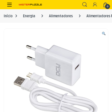
Skip to navigation
Skip to content
Open
0
Início
Energia
Alimentadores
Alimentadores 