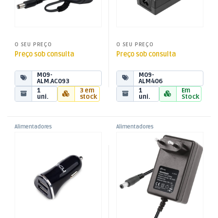
O SEU PREÇO
O SEU PREÇO
Preço sob consulta
Preço sob consulta
M09-
M09-
ALM.AC093
ALM406
1
3 em
1
Em
uni.
stock
uni.
Stock
Alimentadores
Alimentadores
,
,
Alimentador Isqueiro DC5V
Alimentador AC230V/DC12V
Alimentadores Fixos
Alimentadores Fixos
,
,
4,2A 2xUSB Aluminio – Preto
2A 12W – Ficha 2,1/2,5
Energia
Energia