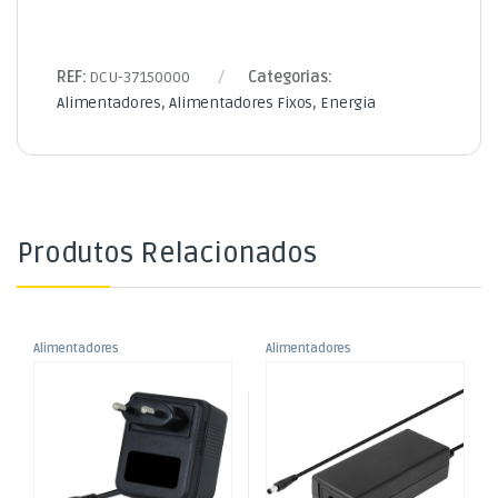
REF:
DCU-37150000
Categorias:
Alimentadores
,
Alimentadores Fixos
,
Energia
Produtos Relacionados
Alimentadores
Alimentadores
,
,
Alimentador AC230V/AC18V
Alimentador AC230V/DC24V
Alimentadores Fixos
Alimentadores Fixos
,
,
1A 18W – Ficha
2,5A 60W – Ficha 2,1
Energia
Energia
5,5×2,1×9,5mm