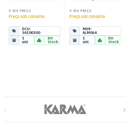
O SEU PREÇO
O SEU PREÇO
Preço sob consulta
Preço sob consulta
DCU-
M09-
36100300
ALM046
1
Em
1
Em
uni.
Stock
uni.
Stock
Brands Carousel