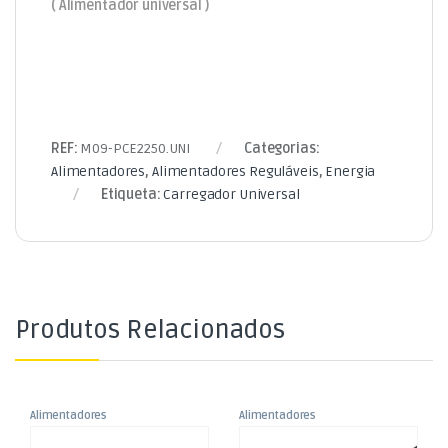
( Alimentador universal )
REF:
M09-PCE2250.UNI
Categorias:
Alimentadores
,
Alimentadores Reguláveis
,
Energia
Etiqueta:
Carregador Universal
Produtos Relacionados
Alimentadores
Alimentadores
,
,
Alimentador AC230V/DC3 a
Alimentador AC230V/USB-C –
Alimentadores Reguláveis
Alimentadores Reguláveis