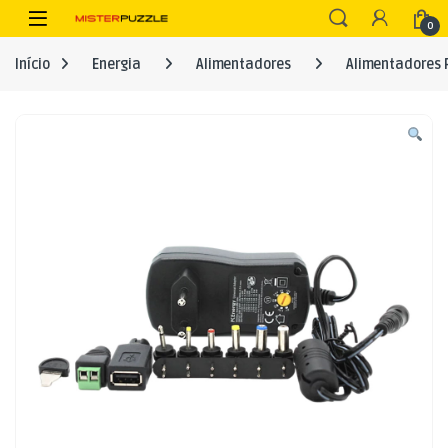
Skip to navigation
Skip to content
Open
0
Início
Energia
Alimentadores
Alimentadores 