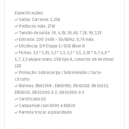
Especificações
Saída: Corrente: 2,25A
Potência: máx. 27W
Tensão de saída: 3V, 4,5V, 5V, 6V, 7,5V, 9V, 12V
Entrada: 100-240V ~ 50/60Hz; 0,7A máx.
Eficiência: ErP Etapa 3 / DOE Nível VI
Fichas: 3,5 * 1,35, 5,5 * 2,1, 5,5 * 2,5, 2,35 * 0,7,4,0 *
1,7, 2,5 plugue mono, USB tipo A, conector de terminal
LED
Proteção: Sobrecarga / Sobretensão / Curto-
circuito
Normas: EN62368-; EN60950; EN 61558; EN 55032;
EN55035; EN 61000-3-2; EN 61000-3-3
Certificado GS
Compatível com ROHS e REACH
Permite trocar a polaridade