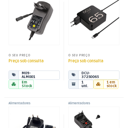
,
,
12V 1,5A 18W
DC5 a 20V máx.: 65W – 1,8mt
Energia
Energia
O SEU PREÇO
O SEU PREÇO
Preço sob consulta
Preço sob consulta
M09-
DCU-
ALM001
37250065
Em
1
1 em
Stock
uni.
stock
Alimentadores
Alimentadores
,
,
Alimentador AC230V/DC6 a
Alimentador AC230V/DC3 a
Alimentadores Reguláveis
Alimentadores Reguláveis
,
,
24V 2,5A 41W
12V 2,5A 30W + USB
Energia
Energia