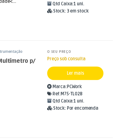
dade<...
Qtd Caixa:
1 uni.
Stock:
3 em stock
strumentação
O SEU PREÇO
Preço sob consulta
Multímetro p/
Ler mais
Marca:
PCWork
Ref:
M75-TL02B
Qtd Caixa:
1 uni.
Stock:
Por encomenda