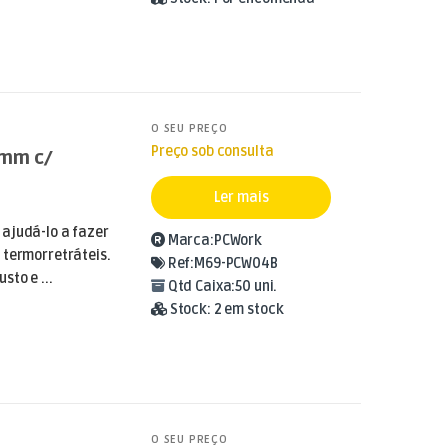
O SEU PREÇO
Preço sob consulta
6mm c/
Ler mais
ajudá-lo a fazer
Marca:
PCWork
 termorretráteis.
Ref:
M69-PCW04B
sto e ...
Qtd Caixa:
50 uni.
Stock:
2 em stock
O SEU PREÇO