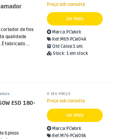
Preço sob consulta
carnador
Ler mais
cortador de fios
Marca:
PCWork
lta qualidade
Ref:
M69-PCW04A
É fabricado ...
Qtd Caixa:
1 uni.
Stock:
1 em stock
dadura
O SEU PREÇO
Preço sob consulta
 60W ESD 180-
Ler mais
Marca:
PCWork
e 6 pinos
Ref:
M76-PCW09A