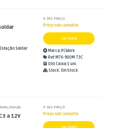
O SEU PREÇO
Preço sob consulta
Soldar
Ler mais
 Estação Soldar
Marca:
PCWork
Ref:
M76-900M.T3C
Qtd Caixa:
1 uni.
Stock:
Em Stock
áveis
,
Energia
O SEU PREÇO
Preço sob consulta
C3 a 12V
Ler mais