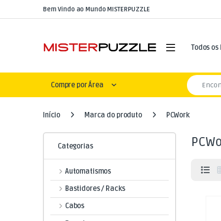
Skip to navigation
Skip to content
Bem Vindo ao Mundo MISTERPUZZLE
Open
Todos os
Search for
Compre por Área
Início
Marca do produto
PCWork
PCWo
Categorias
Automatismos
Bastidores / Racks
Cabos