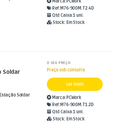
Marca:
PCWork
Ref:
M76-900M.T2.4D
Qtd Caixa:
1 uni.
Stock:
Em Stock
O SEU PREÇO
Preço sob consulta
 Soldar
Ler mais
 Estação Soldar
Marca:
PCWork
Ref:
M76-900M.T1.2D
Qtd Caixa:
1 uni.
Stock:
Em Stock