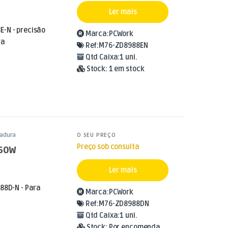
Ler mais
-N - precisão
Marca:
PCWork
ra
Ref:
M76-ZD8988EN
Qtd Caixa:
1 uni.
Stock:
1 em stock
dadura
O SEU PREÇO
Preço sob consulta
 60W
Ler mais
988D-N - Para
Marca:
PCWork
Ref:
M76-ZD8988DN
Qtd Caixa:
1 uni.
Stock:
Por encomenda