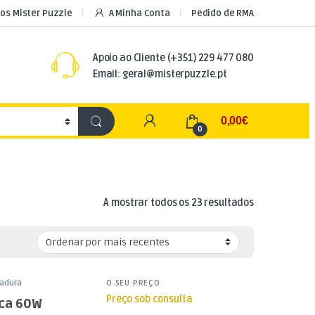
os Mister Puzzle
A Minha Conta
Pedido de RMA
Apoio ao Cliente
(+351) 229 477 080
Email: geral@misterpuzzle.pt
My Account
0,00
€
0
Ordenado por
A mostrar todos os 23 resultados
dadura
O SEU PREÇO
Preço sob consulta
ica 60W