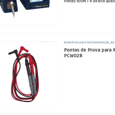
Pontas 900M-T-K de alta quali
Acessórios para Instrumentação
,
In
Pontas de Prova para 
PCW02B