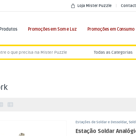
Loja Mister Puzzle
Contact
 Produtos
Promoções em Som e Luz
Promoções em Consumo
:
rk
Estações de Soldar e Dessoldar
,
Sol
Estação Soldar Analóg