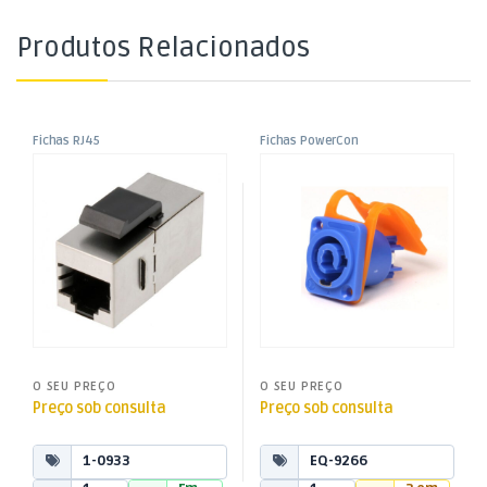
Produtos Relacionados
Fichas RJ45
Fichas PowerCon
,
,
Adaptador Keystone FTP
Ficha PowerCon Fêmea
Fichas, Conectores e
Fichas, Conectores e
Adaptadores
Adaptadores
Cat5 RJ45 Fêmea / Fêmea
Entrada IP65 – Chassi
O SEU PREÇO
O SEU PREÇO
Preço sob consulta
Preço sob consulta
1-0933
EQ-9266