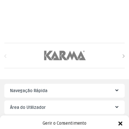
Brands Carousel
Navegação Rápida
Área do Utilizador
Gerir o Consentimento
Mister Puzzle