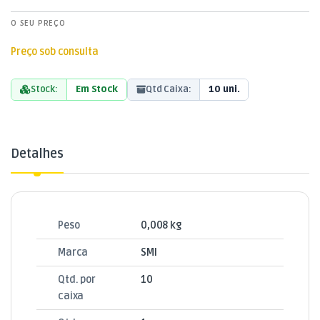
O SEU PREÇO
Preço sob consulta
Stock:
Em Stock
Qtd Caixa:
10 uni.
Detalhes
Peso
0,008 kg
Marca
SMI
Qtd. por
10
caixa