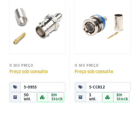
Ficha BNC Fêmea Cravar
Ficha BNC 75Ohm HD-SDI /
Fichas, Conectores e
Fichas, Conectores e
Adaptadores
Adaptadores
RG59
3G-SDI
O SEU PREÇO
O SEU PREÇO
Preço sob consulta
Preço sob consulta
5-0955
5-CC812
50
Em
1
Em
uni.
Stock
uni.
Stock