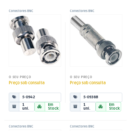
Conectores BNC
Conectores BNC
,
,
Ficha BNC Macho Terminal
Ficha BNC Macho Soldar
Fichas, Conectores e
Fichas, Conectores e
Adaptadores
Adaptadores
75ohm
RG58
O SEU PREÇO
O SEU PREÇO
Preço sob consulta
Preço sob consulta
5-0942
5-0938B
1
Em
1
Em
uni.
Stock
uni.
Stock
Conectores BNC
Conectores BNC
,
,