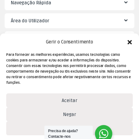
Navegação Rápida
Área do Utilizador
Mister Puzzle
Gerir o Consentimento
Para fornecer as melhores experiências, usamos tecnologias como
cookies para armazenar e/ou aceder a informações do dispositivo.
Consentir com essas tecnologias nos permitirá processar dados, como
comportamento de navegação ou IDs exclusivos neste site. Não consentir
ou retirar o consentimento pode afetar negativamante certos recursos e
funções.
Aceitar
Dúvidas? Contacte-nos!
Negar
(+351) 229 477 080
(chamada para a rede fixa
Ver preferências
Precisa de ajuda?
nacional)
Contacte-nos