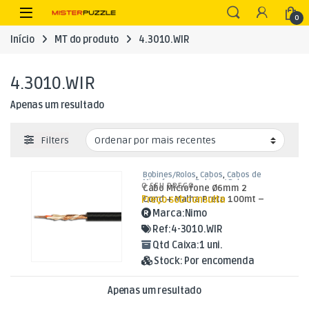
Skip to navigation
Skip to content
Open
0
Início
MT do produto
4.3010.WIR
4.3010.WIR
Apenas um resultado
Filters
Bobines/Rolos
,
Cabos
,
Cabos de
Microfone em Bobine / Rolo
O SEU PREÇO
Cabo Microfone Ø6mm 2
Preço sob consulta
Cond.+ Malha Preto 100mt –
Bobine
Marca:
Nimo
Ref:
4-3010.WIR
Qtd Caixa:
1 uni.
Stock:
Por encomenda
Apenas um resultado