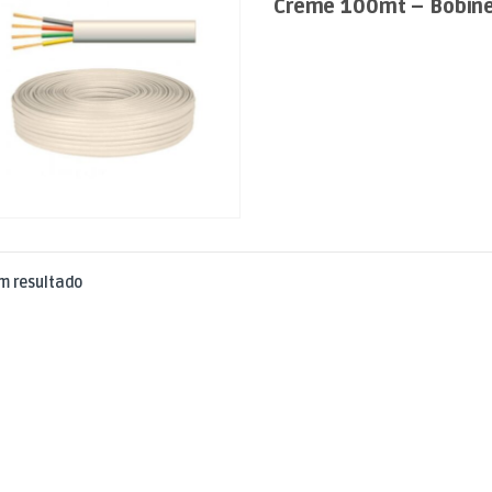
Creme 100mt – Bobin
m resultado