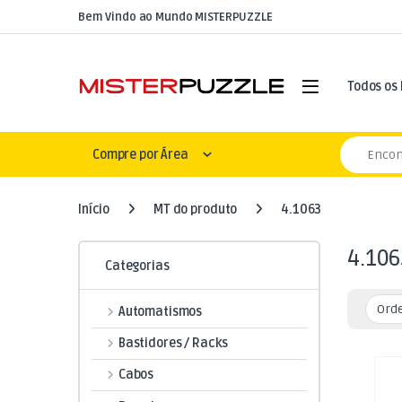
Skip to navigation
Skip to content
Bem Vindo ao Mundo MISTERPUZZLE
Open
Todos os
Search for
Compre por Área
Início
MT do produto
4.1063
4.106
Categorias
Automatismos
Bastidores / Racks
Cabos