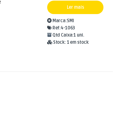
e
Ler mais
Marca:
SMI
Ref:
4-1063
Qtd Caixa:
1 uni.
Stock:
1 em stock