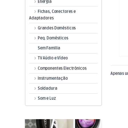
Energia
Fichas, Conectores e
Adaptadores
Grandes Domésticos
Peq. Domésticos
Sem Familia
TV Aúdio e Vídeo
Componentes Electrónicos
Apenas u
Instrumentação
Soldadura
Som e Luz