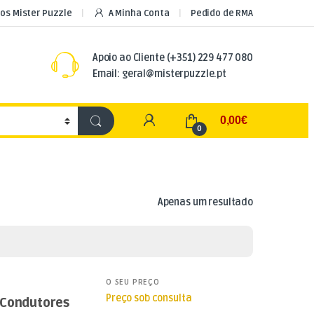
os Mister Puzzle
A Minha Conta
Pedido de RMA
Apoio ao Cliente
(+351) 229 477 080
Email: geral@misterpuzzle.pt
My Account
0,00
€
0
Apenas um resultado
O SEU PREÇO
Preço sob consulta
 Condutores