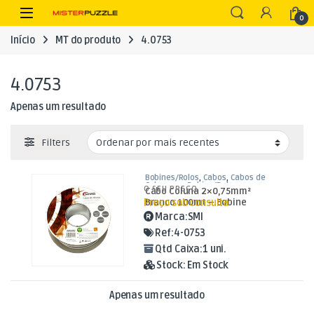
Skip to navigation
Skip to content
Open
0
Início
MT do produto
4.0753
4.0753
Apenas um resultado
Filters
Bobines/Rolos
,
Cabos
,
Cabos de
Coluna em Bobine/Rolo
O SEU PREÇO
Cabo Coluna 2×0,75mm²
Preço sob consulta
Branco 100mt – Bobine
Marca:
SMI
Ref:
4-0753
Qtd Caixa:
1 uni.
Stock:
Em Stock
Apenas um resultado