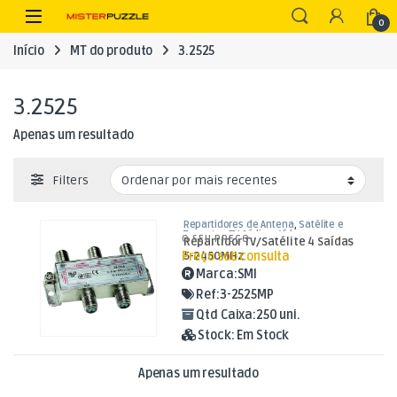
Skip to navigation
Skip to content
Open
0
Início
MT do produto
3.2525
3.2525
Apenas um resultado
Filters
Repartidores de Antena
,
Satélite e
Terrestre
,
TV Aúdio e Vídeo
O SEU PREÇO
Repartidor TV/Satélite 4 Saídas
Preço sob consulta
5-2450MHz
Marca:
SMI
Ref:
3-2525MP
Qtd Caixa:
250 uni.
Stock:
Em Stock
Apenas um resultado