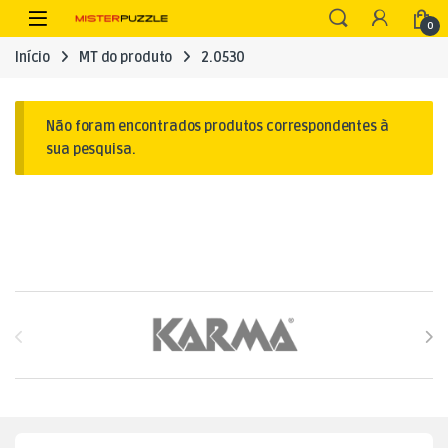
Skip to navigation
Skip to content
Open
0
Início
MT do produto
2.0530
Não foram encontrados produtos correspondentes à
sua pesquisa.
Brands Carousel