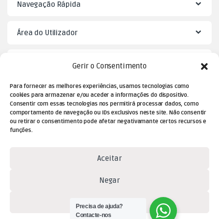
Navegação Rápida
Área do Utilizador
Mister Puzzle
Gerir o Consentimento
Para fornecer as melhores experiências, usamos tecnologias como
cookies para armazenar e/ou aceder a informações do dispositivo.
Consentir com essas tecnologias nos permitirá processar dados, como
comportamento de navegação ou IDs exclusivos neste site. Não consentir
ou retirar o consentimento pode afetar negativamante certos recursos e
funções.
Aceitar
Dúvidas? Contacte-nos!
Negar
(+351) 229 477 080
(chamada para a rede fixa
Ver preferências
Precisa de ajuda?
nacional)
Contacte-nos