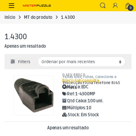
Skip to navigation
Skip to content
Open
0
Início
MT do produto
1.4300
1.4300
Apenas um resultado
Filters
O SEU PREÇO
Fichas RJ45
,
Fichas, Conectores e
Preço sob consulta
Adaptadores
Protecção Ficha Telefone RJ45
Marca:
EDC
– Preta
Ref:
1-4300MP
Qtd Caixa:
100 uni.
Múltiplos:
10
Stock:
Em Stock
Apenas um resultado