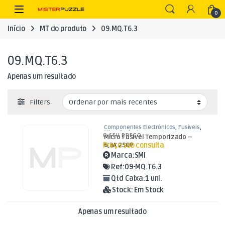
Skip to navigation
Skip to content
Open
0
Início
MT do produto
09.MQ.T6.3
09.MQ.T6.3
Apenas um resultado
Filters
Componentes Electrónicos
,
Fusíveis
,
Micro Fusíveis
O SEU PREÇO
Micro Fusível Temporizado –
Preço sob consulta
6,3A 250V
Marca:
SMI
Ref:
09-MQ.T6.3
Qtd Caixa:
1 uni.
Stock:
Em Stock
Apenas um resultado