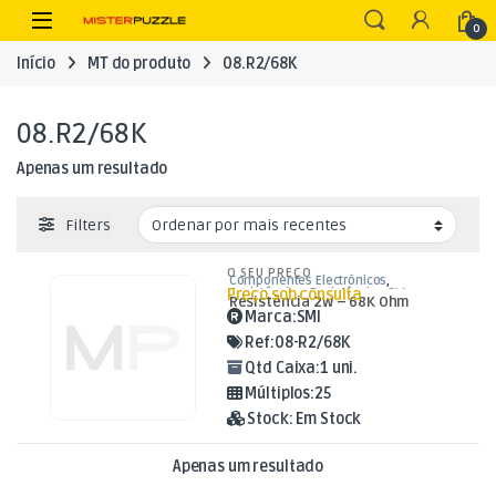
Skip to navigation
Skip to content
Open
0
Início
MT do produto
08.R2/68K
08.R2/68K
Apenas um resultado
Filters
O SEU PREÇO
Componentes Electrónicos
,
Preço sob consulta
Resistências
,
Resistências 2W
Resistência 2W – 68K Ohm
Marca:
SMI
Ref:
08-R2/68K
Qtd Caixa:
1 uni.
Múltiplos:
25
Stock:
Em Stock
Apenas um resultado