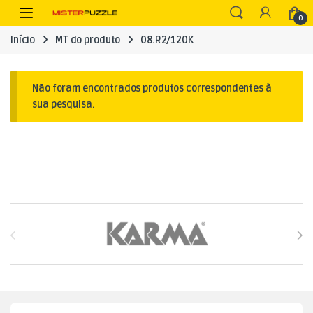
Skip to navigation
Skip to content
Open
0
Início
MT do produto
08.R2/120K
Não foram encontrados produtos correspondentes à
sua pesquisa.
Brands Carousel