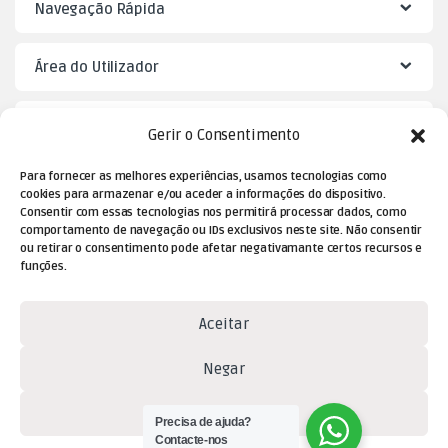
Navegação Rápida
Área do Utilizador
Mister Puzzle
Gerir o Consentimento
Para fornecer as melhores experiências, usamos tecnologias como
cookies para armazenar e/ou aceder a informações do dispositivo.
Consentir com essas tecnologias nos permitirá processar dados, como
comportamento de navegação ou IDs exclusivos neste site. Não consentir
ou retirar o consentimento pode afetar negativamante certos recursos e
funções.
Aceitar
Dúvidas? Contacte-nos!
Negar
(+351) 229 477 080
(chamada para a rede fixa
Ver preferências
Precisa de ajuda?
nacional)
Contacte-nos