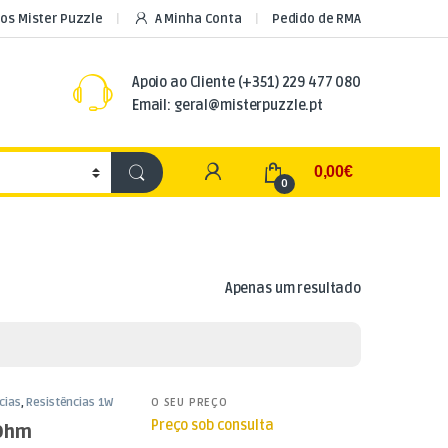
os Mister Puzzle
A Minha Conta
Pedido de RMA
Apoio ao Cliente
(+351) 229 477 080
Email: geral@misterpuzzle.pt
My Account
0,00
€
0
Apenas um resultado
cias
,
Resistências 1W
O SEU PREÇO
Preço sob consulta
 Ohm