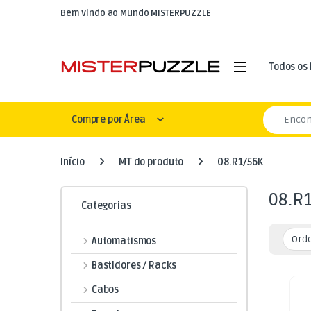
Skip to navigation
Skip to content
Bem Vindo ao Mundo MISTERPUZZLE
Open
Todos os
Search for
Compre por Área
Início
MT do produto
08.R1/56K
08.R
Categorias
Automatismos
Bastidores / Racks
Cabos