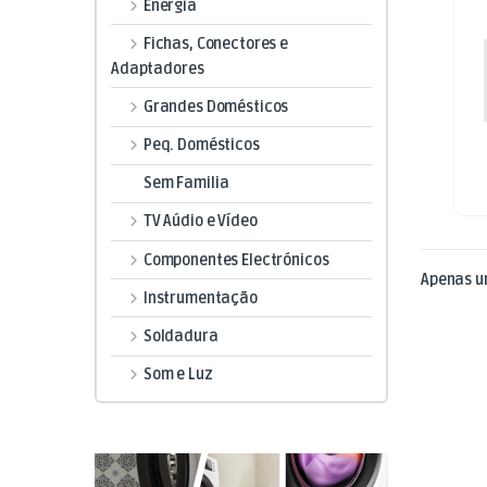
Energia
Fichas, Conectores e
Adaptadores
Grandes Domésticos
Peq. Domésticos
Sem Familia
TV Aúdio e Vídeo
Componentes Electrónicos
Apenas u
Instrumentação
Soldadura
Som e Luz