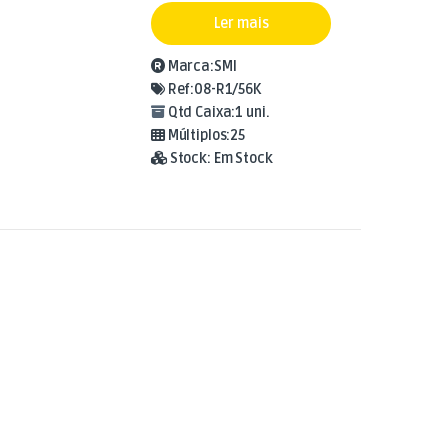
Ler mais
Marca:
SMI
Ref:
08-R1/56K
Qtd Caixa:
1 uni.
Múltiplos:
25
Stock:
Em Stock