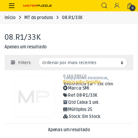
Skip to navigation
Skip to content
Open
0
Início
MT do produto
08.R1/33K
08.R1/33K
Apenas um resultado
Filters
O SEU PREÇO
Componentes Electrónicos
,
Preço sob consulta
Resistências
,
Resistências 1W
Resistência 1W – 33K Ohm
Marca:
SMI
Ref:
08-R1/33K
Qtd Caixa:
1 uni.
Múltiplos:
25
Stock:
Em Stock
Apenas um resultado