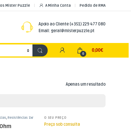
os Mister Puzzle
A Minha Conta
Pedido de RMA
Apoio ao Cliente
(+351) 229 477 080
Email: geral@misterpuzzle.pt
My Account
0,00
€
0
Apenas um resultado
cias
,
Resistências 1W
O SEU PREÇO
Preço sob consulta
K Ohm