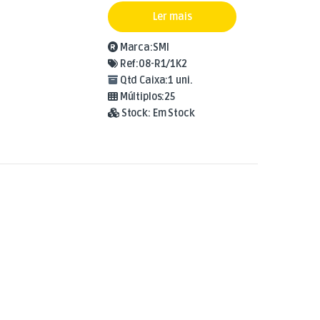
Ler mais
Marca:
SMI
Ref:
08-R1/1K2
Qtd Caixa:
1 uni.
Múltiplos:
25
Stock:
Em Stock