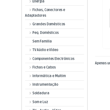
Energia
Fichas, Conectores e
Adaptadores
Grandes Domésticos
Peq. Domésticos
Sem Familia
TV Aúdio e Vídeo
Componentes Electrónicos
Apenas u
Fichas e Cabos
Informática e Multim
Instrumentação
Soldadura
Som e Luz