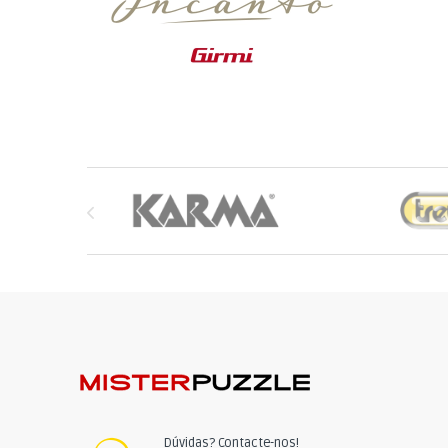
Brands Carousel
Dúvidas? Contacte-nos!