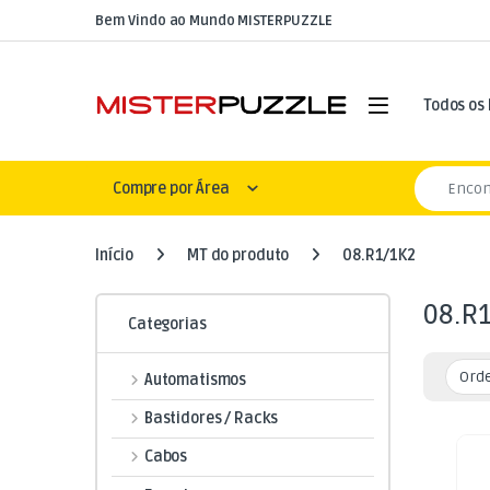
Skip to navigation
Skip to content
Bem Vindo ao Mundo MISTERPUZZLE
Open
Todos os
Search for
Compre por Área
Início
MT do produto
08.R1/1K2
08.R
Categorias
Automatismos
Bastidores / Racks
Cabos