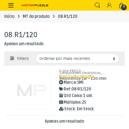
Skip to navigation
Skip to content
Open
0
Início
MT do produto
08.R1/120
08.R1/120
Apenas um resultado
Filters
O SEU PREÇO
Componentes Electrónicos
,
Preço sob consulta
Resistências
,
Resistências 1W
Resistência 1W – 120 Ohm
Marca:
SMI
Ref:
08-R1/120
Qtd Caixa:
1 uni.
Múltiplos:
25
Stock:
Em Stock
Apenas um resultado