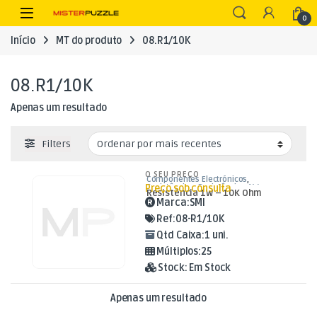
Skip to navigation
Skip to content
Open
0
Início
MT do produto
08.R1/10K
08.R1/10K
Apenas um resultado
Filters
O SEU PREÇO
Componentes Electrónicos
,
Preço sob consulta
Resistências
,
Resistências 1W
Resistência 1W – 10K Ohm
Marca:
SMI
Ref:
08-R1/10K
Qtd Caixa:
1 uni.
Múltiplos:
25
Stock:
Em Stock
Apenas um resultado