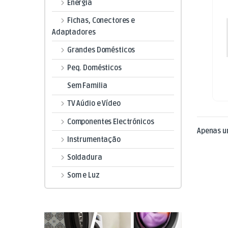
Energia
Fichas, Conectores e
Adaptadores
Grandes Domésticos
Peq. Domésticos
Sem Familia
TV Aúdio e Vídeo
Componentes Electrónicos
Apenas u
Instrumentação
Soldadura
Som e Luz