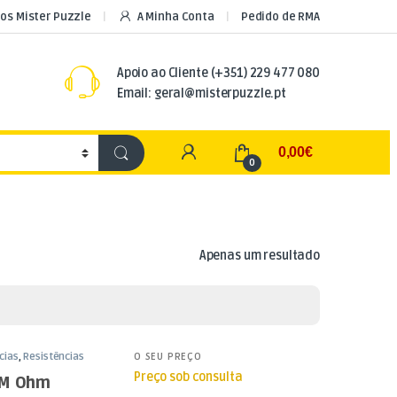
os Mister Puzzle
A Minha Conta
Pedido de RMA
Apoio ao Cliente
(+351) 229 477 080
Email: geral@misterpuzzle.pt
My Account
0,00
€
0
Apenas um resultado
cias
,
Resistências
O SEU PREÇO
Preço sob consulta
,3M Ohm