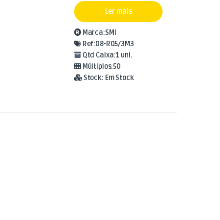
Ler mais
Marca:
SMI
Ref:
08-R05/3M3
Qtd Caixa:
1 uni.
Múltiplos:
50
Stock:
Em Stock