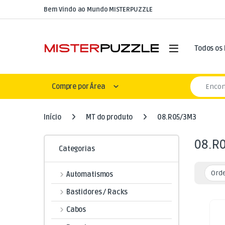
Skip to navigation
Skip to content
Bem Vindo ao Mundo MISTERPUZZLE
Open
Todos os
Search for
Compre por Área
Início
MT do produto
08.R05/3M3
08.R
Categorias
Automatismos
Bastidores / Racks
Cabos