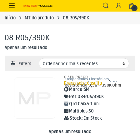
Skip to navigation
Skip to content
Open
0
Início
MT do produto
08.R05/390K
08.R05/390K
Apenas um resultado
Filters
O SEU PREÇO
Componentes Electrónicos
,
Preço sob consulta
Resistências
,
Resistências 0,5W
Resistência 0,5W – 390K Ohm
Marca:
SMI
Ref:
08-R05/390K
Qtd Caixa:
1 uni.
Múltiplos:
50
Stock:
Em Stock
Apenas um resultado