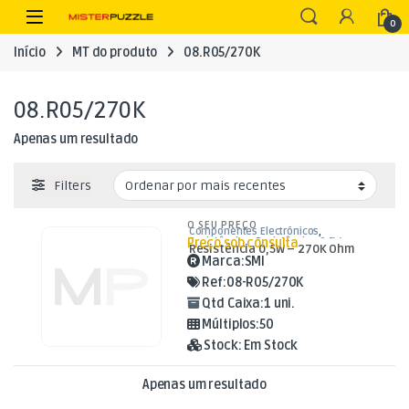
Skip to navigation
Skip to content
Open
0
Início
MT do produto
08.R05/270K
08.R05/270K
Apenas um resultado
Filters
O SEU PREÇO
Componentes Electrónicos
,
Preço sob consulta
Resistências
,
Resistências 0,5W
Resistência 0,5W – 270K Ohm
Marca:
SMI
Ref:
08-R05/270K
Qtd Caixa:
1 uni.
Múltiplos:
50
Stock:
Em Stock
Apenas um resultado