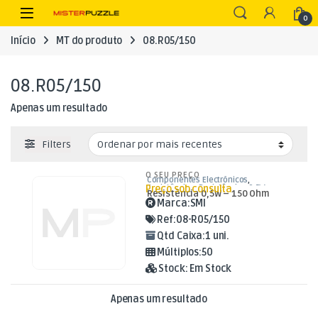
Skip to navigation
Skip to content
Open
0
Início
MT do produto
08.R05/150
08.R05/150
Apenas um resultado
Filters
O SEU PREÇO
Componentes Electrónicos
,
Preço sob consulta
Resistências
,
Resistências 0,5W
Resistência 0,5W – 150 Ohm
Marca:
SMI
Ref:
08-R05/150
Qtd Caixa:
1 uni.
Múltiplos:
50
Stock:
Em Stock
Apenas um resultado