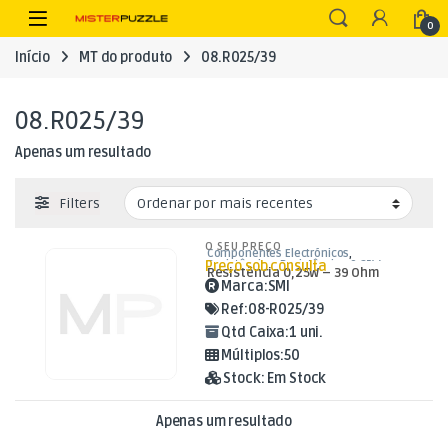
Skip to navigation
Skip to content
Open
0
Início
MT do produto
08.R025/39
08.R025/39
Apenas um resultado
Filters
O SEU PREÇO
Componentes Electrónicos
,
Preço sob consulta
Resistências
,
Resistências 0,25W
Resistência 0,25W – 39 Ohm
Marca:
SMI
Ref:
08-R025/39
Qtd Caixa:
1 uni.
Múltiplos:
50
Stock:
Em Stock
Apenas um resultado