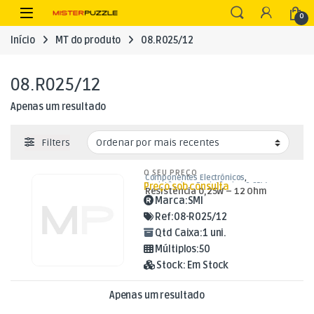
Skip to navigation
Skip to content
Open
0
Início
MT do produto
08.R025/12
08.R025/12
Apenas um resultado
Filters
O SEU PREÇO
Componentes Electrónicos
,
Preço sob consulta
Resistências
,
Resistências 0,25W
Resistência 0,25W – 12 Ohm
Marca:
SMI
Ref:
08-R025/12
Qtd Caixa:
1 uni.
Múltiplos:
50
Stock:
Em Stock
Apenas um resultado