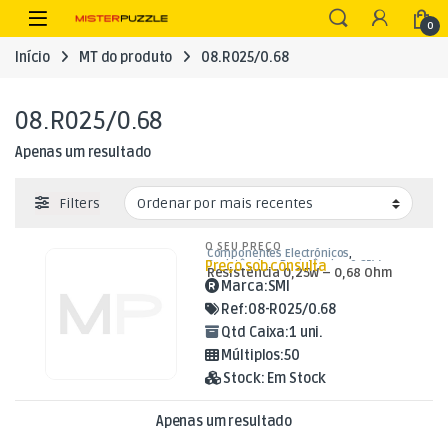
Skip to navigation
Skip to content
Open
0
Início
MT do produto
08.R025/0.68
08.R025/0.68
Apenas um resultado
Filters
O SEU PREÇO
Componentes Electrónicos
,
Preço sob consulta
Resistências
,
Resistências 0,25W
Resistência 0,25W – 0,68 Ohm
Marca:
SMI
Ref:
08-R025/0.68
Qtd Caixa:
1 uni.
Múltiplos:
50
Stock:
Em Stock
Apenas um resultado