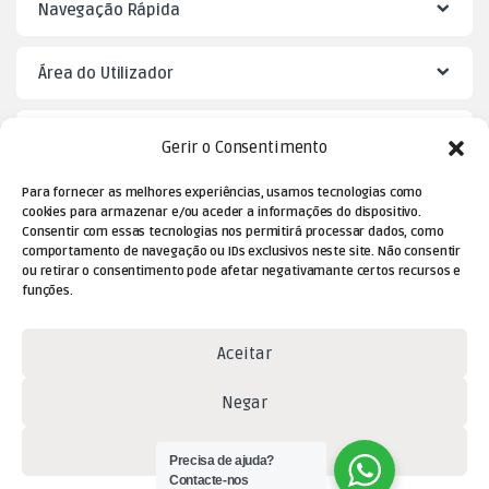
Navegação Rápida
Área do Utilizador
Mister Puzzle
Gerir o Consentimento
Para fornecer as melhores experiências, usamos tecnologias como
cookies para armazenar e/ou aceder a informações do dispositivo.
Consentir com essas tecnologias nos permitirá processar dados, como
comportamento de navegação ou IDs exclusivos neste site. Não consentir
ou retirar o consentimento pode afetar negativamante certos recursos e
funções.
Aceitar
Dúvidas? Contacte-nos!
Negar
(+351) 229 477 080
(chamada para a rede fixa
Ver preferências
Precisa de ajuda?
nacional)
Contacte-nos