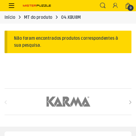
Skip to navigation
Skip to content
Open
0
Início
MT do produto
04.KBU8M
Não foram encontrados produtos correspondentes à
sua pesquisa.
Brands Carousel