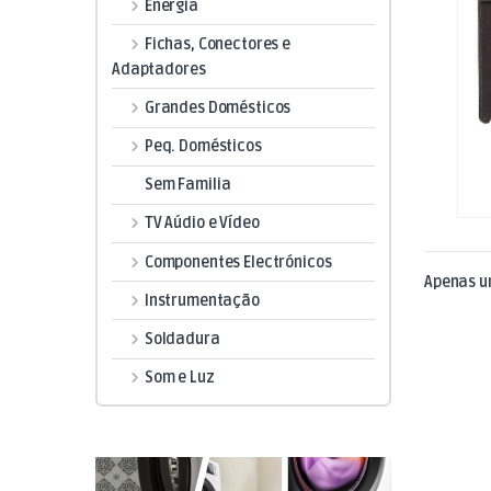
Energia
Fichas, Conectores e
Adaptadores
Grandes Domésticos
Peq. Domésticos
Sem Familia
TV Aúdio e Vídeo
Componentes Electrónicos
Apenas u
Instrumentação
Soldadura
Som e Luz