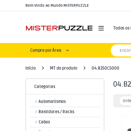
Skip to navigation
Skip to content
Bem Vindo ao Mundo MISTERPUZZLE
Open
Todos os
Search for
Compre por Área
Início
MT do produto
04.B250C5000
04.B
Categorias
Automatismos
Bastidores / Racks
Cabos