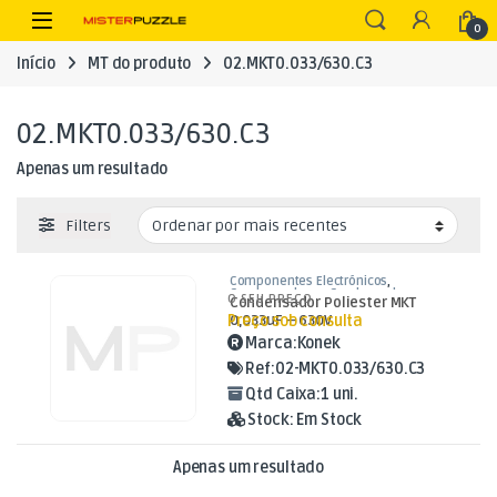
Skip to navigation
Skip to content
Open
0
Início
MT do produto
02.MKT0.033/630.C3
02.MKT0.033/630.C3
Apenas um resultado
Filters
Componentes Electrónicos
,
Condensadores
,
Condensadores
O SEU PREÇO
Condensador Poliester MKT
Poliester
Preço sob consulta
0,033uF – 630V
Marca:
Konek
Ref:
02-MKT0.033/630.C3
Qtd Caixa:
1 uni.
Stock:
Em Stock
Apenas um resultado