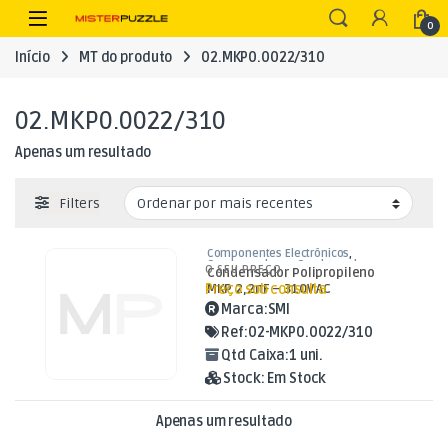
Skip to navigation
Skip to content
Open
0
Início
MT do produto
02.MKP0.0022/310
02.MKP0.0022/310
Apenas um resultado
Filters
Componentes Electrónicos
,
Condensadores
,
Condensadores
O SEU PREÇO
Condensador Polipropileno
Polipropileno
Preço sob consulta
MKP 2,2nF – 310V AC
Marca:
SMI
Ref:
02-MKP0.0022/310
Qtd Caixa:
1 uni.
Stock:
Em Stock
Apenas um resultado