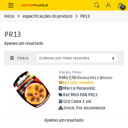
Skip to navigation
Skip to content
Open
0
Início
especificações do produto
PR13
PR13
Apenas um resultado
Filters
Energia
,
Pilhas
O SEU PREÇO
Pilha 1,4V 145mA PR13 (Blister
Preço sob consulta
6)
Marca:
Panasonic
Ref:
M60-PAN.PR13
Qtd Caixa:
1 uni.
Stock:
Por encomenda
Apenas um resultado