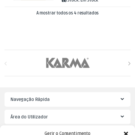
Stock:
Em Stock
Ordenado por mais
A mostrar todos os 4 resultados
Brands Carousel
Navegação Rápida
Área do Utilizador
Gerir o Consentimento
Mister Puzzle