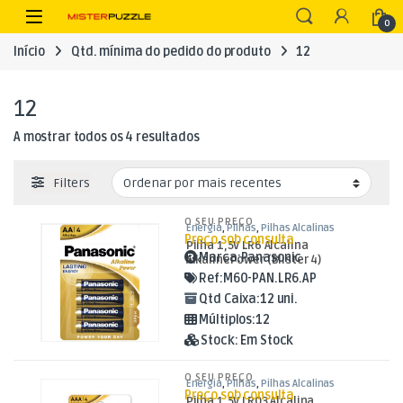
Skip to navigation
Skip to content
Open
0
Início
Qtd. mínima do pedido do produto
12
12
Ordenado por mais recentes
A mostrar todos os 4 resultados
Filters
O SEU PREÇO
Energia
,
Pilhas
,
Pilhas Alcalinas
Preço sob consulta
Pilha 1,5V LR6 Alcalina
Marca:
Panasonic
AlkalinePower (Blister 4)
Ref:
M60-PAN.LR6.AP
Qtd Caixa:
12 uni.
Múltiplos:
12
Stock:
Em Stock
O SEU PREÇO
Energia
,
Pilhas
,
Pilhas Alcalinas
Preço sob consulta
Pilha 1,5V LR03 Alcalina