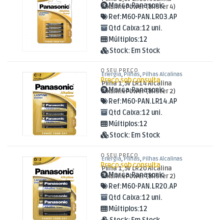
Marca:
Panasonic
AlkalinePower (Blister 4)
Ref:
M60-PAN.LR03.AP
Qtd Caixa:
12 uni.
Múltiplos:
12
Stock:
Em Stock
O SEU PREÇO
Energia
,
Pilhas
,
Pilhas Alcalinas
Preço sob consulta
Pilha 1,5V LR14 Alcalina
Marca:
Panasonic
AlkalinePower (Blister 2)
Ref:
M60-PAN.LR14.AP
Qtd Caixa:
12 uni.
Múltiplos:
12
Stock:
Em Stock
O SEU PREÇO
Energia
,
Pilhas
,
Pilhas Alcalinas
Preço sob consulta
Pilha 1,5V LR20 Alcalina
Marca:
Panasonic
AlkalinePower (Blister 2)
Ref:
M60-PAN.LR20.AP
Qtd Caixa:
12 uni.
Múltiplos:
12