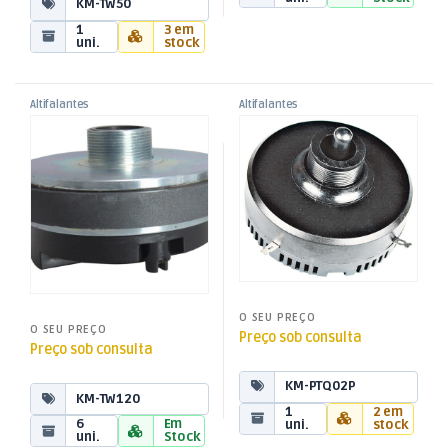
KM-TW50
1
3 em
uni.
stock
Altifalantes
Altifalantes
,
,
Tweeter Driver Compressão
Tweeter Piezo Driver 80W
Som e Luz
Som e Luz
,
,
120W 8ohm
8ohm
Tweeters
Tweeters
O SEU PREÇO
O SEU PREÇO
Preço sob consulta
Preço sob consulta
KM-PTQ02P
KM-TW120
1
2 em
6
Em
uni.
stock
uni.
Stock