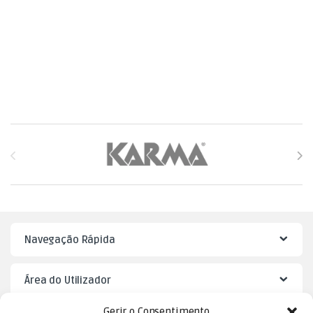
Brands Carousel
Navegação Rápida
Área do Utilizador
Gerir o Consentimento