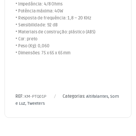
• Impedância: 4/8 Ohms
• Potência máxima: 40W
• Resposta de frequência: 1,8 – 20 KHz
• Sensibilidade: 92 dB
• Materiais de construção: plástico (ABS)
• Cor: preto
• Peso (Kg): 0,060
• Dimensões: 75 x 65 x 65 mm
REF:
KM-PTQ01P
Categorias:
Altifalantes
,
Som
e Luz
,
Tweeters