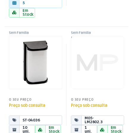
5
Em
Stock
Sem Familia
Sem Familia
Aplique Parede Norton LED D
Módulo LED 3xSMD2835 Azul
10W IP65 – Preto
O SEU PREÇO
O SEU PREÇO
Preço sob consulta
Preço sob consulta
M05-
ST-04036
LM2802.3
10
Em
1
Em
uni.
Stock
uni.
Stock