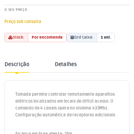
O SEU PREÇO
Preço sob consulta
Stock:
Por encomenda
Qtd Caixa:
1 uni.
Descrição
Detalhes
Tomada permite controlar remotamente aparelhos
elétricos localizados em locais de difícil acesso. O
comando de 4 canais opera no sistema 433Mhz.
Configuração automática de receptores adicionais
Alcance em área aberta: 25m