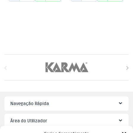
Brands Carousel
Navegação Rápida
Área do Utilizador