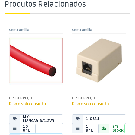
Produtos Relacionados
Sem Familia
Sem Familia
Manga Termoretráctil
Tomada Telefone 8V/8C RJ45
Vermelha 4,8mm – 1,2mt
O SEU PREÇO
O SEU PREÇO
Preço sob consulta
Preço sob consulta
MK-
1-0841
MANGA4.8/1.2VR
10
1
Em
uni.
uni.
Stock