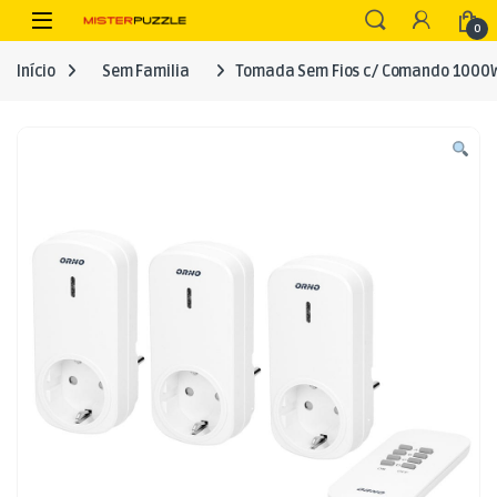
Skip to navigation
Skip to content
Open
0
Início
Sem Familia
Tomada Sem Fios c/ Comando 1000W