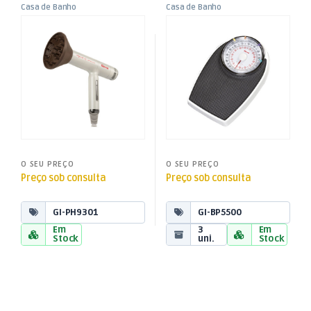
Casa de Banho
Casa de Banho
,
,
Secador de Cabelo
Balança Mecânica p/ Casa
Peq. Domésticos
Peq. Domésticos
Profissional PH93
de Banho – BP55
O SEU PREÇO
O SEU PREÇO
Preço sob consulta
Preço sob consulta
GI-PH9301
GI-BP5500
Em
3
Em
Stock
uni.
Stock