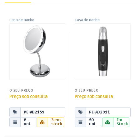
Casa de Banho
Casa de Banho
,
,
Espelho LED Portátil
Aparador Nariz e Orelhas
Peq. Domésticos
Peq. Domésticos
O SEU PREÇO
O SEU PREÇO
Preço sob consulta
Preço sob consulta
PE-AD2159
PE-AD2911
8
3 em
50
Em
uni.
stock
uni.
Stock