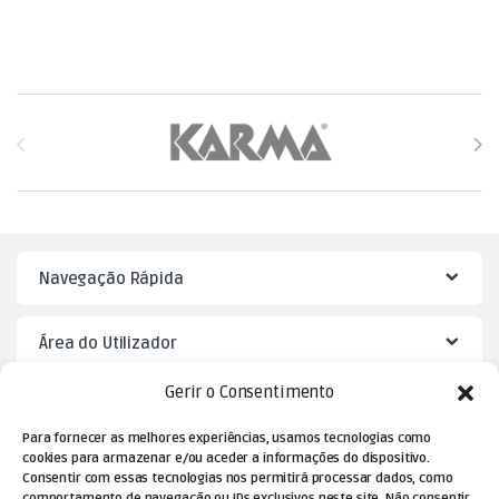
Brands Carousel
Navegação Rápida
Área do Utilizador
Gerir o Consentimento
Mister Puzzle
Para fornecer as melhores experiências, usamos tecnologias como
cookies para armazenar e/ou aceder a informações do dispositivo.
Consentir com essas tecnologias nos permitirá processar dados, como
comportamento de navegação ou IDs exclusivos neste site. Não consentir