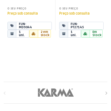
O SEU PREÇO
O SEU PREÇO
Preço sob consulta
Preço sob consulta
FUN-
FUN-
MD9044
PT27145
1
2 em
1
Em
uni.
stock
uni.
Stock
Brands Carousel