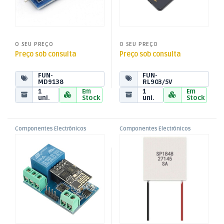
O SEU PREÇO
O SEU PREÇO
Preço sob consulta
Preço sob consulta
FUN-
FUN-
MD9138
RL903/5V
1
Em
1
Em
uni.
Stock
uni.
Stock
Componentes Electrónicos
Componentes Electrónicos
,
,
Módulo Relé 5V WiFi p/ Smart
Célula Peltier – 40x40mm –
Funduino
Funduino
Home c/ Controlo APP –
TEC1-27145 SP1848
ESP8266