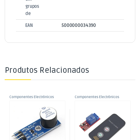
grupos
de
EAN
5000000034390
Produtos Relacionados
Componentes Electrónicos
Componentes Electrónicos
,
,
Módulo Bezouro Baixo Nível
Módulo Temporizador
Funduino
Funduino
Ajustável DC5V