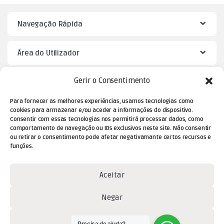
Navegação Rápida
Área do Utilizador
Gerir o Consentimento
Mister Puzzle
Para fornecer as melhores experiências, usamos tecnologias como
cookies para armazenar e/ou aceder a informações do dispositivo.
Consentir com essas tecnologias nos permitirá processar dados, como
comportamento de navegação ou IDs exclusivos neste site. Não consentir
ou retirar o consentimento pode afetar negativamante certos recursos e
funções.
Aceitar
Dúvidas? Contacte-nos!
Negar
(+351) 229 477 080
Ver preferências
(chamada para a rede fixa