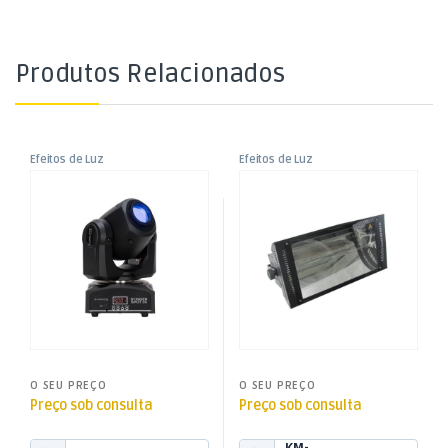
Produtos Relacionados
Efeitos de Luz
Efeitos de Luz
,
,
Robot LED Moving Head –
Strobe 1500W
Moving Heads
Som e Luz
,
,
STINGER SPOT 30
Som e Luz
Strobes
O SEU PREÇO
O SEU PREÇO
Preço sob consulta
Preço sob consulta
KM-