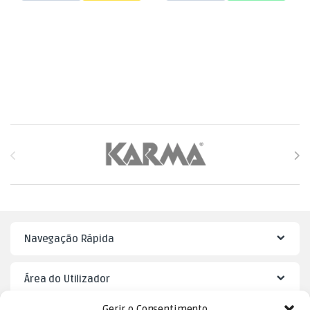
Brands Carousel
Navegação Rápida
Área do Utilizador
Gerir o Consentimento