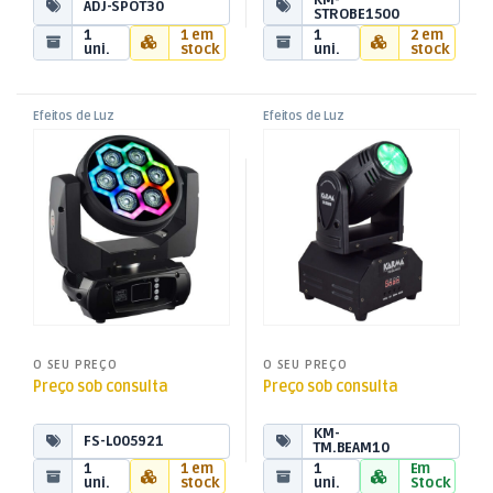
ADJ-SPOT30
STROBE1500
1
1 em
1
2 em
uni.
stock
uni.
stock
Efeitos de Luz
Efeitos de Luz
,
,
Robot LED Moving Head IQ
Robot LED Moving Head BEAM
Moving Heads
Moving Heads
,
,
Aurora Wash
10W
Som e Luz
Som e Luz
O SEU PREÇO
O SEU PREÇO
Preço sob consulta
Preço sob consulta
KM-
FS-L005921
TM.BEAM10
1
1 em
1
Em
uni.
stock
uni.
Stock