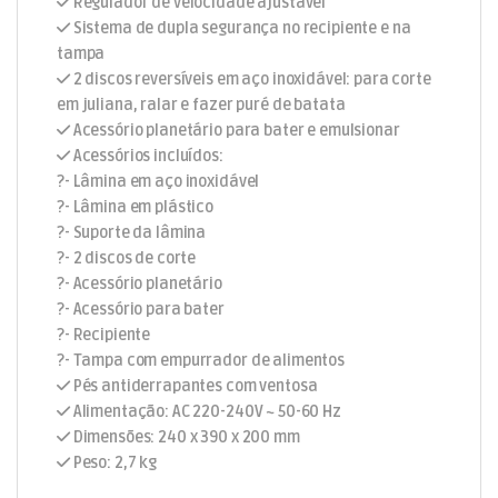
Regulador de velocidade ajustável
Sistema de dupla segurança no recipiente e na
tampa
2 discos reversíveis em aço inoxidável: para corte
em juliana, ralar e fazer puré de batata
Acessório planetário para bater e emulsionar
Acessórios incluídos:
?- Lâmina em aço inoxidável
?- Lâmina em plástico
?- Suporte da lâmina
?- 2 discos de corte
?- Acessório planetário
?- Acessório para bater
?- Recipiente
?- Tampa com empurrador de alimentos
Pés antiderrapantes com ventosa
Alimentação: AC 220-240V ~ 50-60 Hz
Dimensões: 240 x 390 x 200 mm
Peso: 2,7 kg