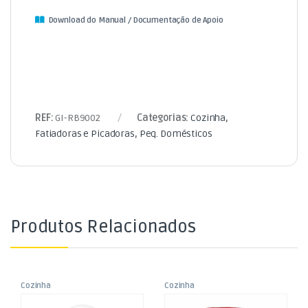
Download do Manual / Documentação de Apoio
REF:
GI-RB9002
Categorias:
Cozinha
,
Fatiadoras e Picadoras
,
Peq. Domésticos
Produtos Relacionados
Cozinha
Cozinha
,
,
Picadora Elétrica – TR01 –
Picadora Elétrica – TR20
Fatiadoras e Picadoras
Fatiadoras e Picadoras