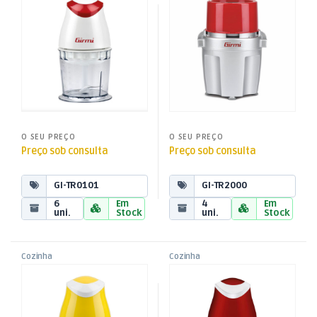
,
,
Branco
Peq. Domésticos
Peq. Domésticos
O SEU PREÇO
O SEU PREÇO
Preço sob consulta
Preço sob consulta
GI-TR0101
GI-TR2000
6
Em
4
Em
uni.
Stock
uni.
Stock
Cozinha
Cozinha
,
,
Picadora Elétrica – TR01 –
Picadora Elétrica – TR01 –
Fatiadoras e Picadoras
Fatiadoras e Picadoras
,
,
Amarelo
Vermelho
Peq. Domésticos
Peq. Domésticos